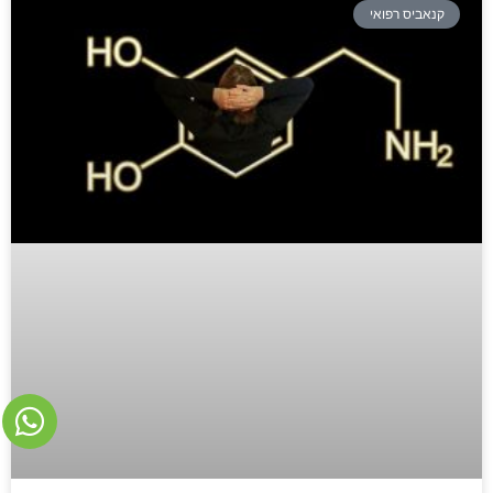
קנאביס רפואי