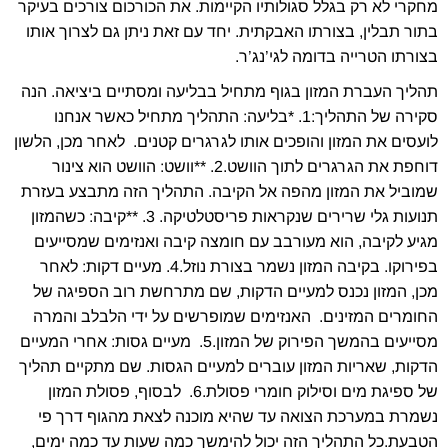
מחקרי לא רק בגלל סגולותיו הקיימות. את הכורכום צורכים בעיקר
בתור תבלין, בצורתו האבקתית. יחד עם זאת ניתן גם לצרוך אותו
בצורתו הטרייה בדומה לגי’נג’ר.
תהליך העברת המזון בגוף מתחיל בבליעה ומסתיים ביציאה. הנה
סקירה של התהליך:1. *בליעה: התהליך מתחיל כאשר אנחנו
לועסים את המזון והופכים אותו לגרגרים קטנים. לאחר מכן, הלשון
דוחפת את הגרגרים לתוך הוושט.2. **וושט: הוושט הוא צינור
שמוביל את המזון מהפה אל הקיבה. התהליך הזה מתבצע בעזרת
תנועות גלי שרירים שנקראות פריסטלטיקה. 3. **קיבה: כשהמזון
מגיע לקיבה, הוא מעורבב עם חומצה קיבה ואנזימים שמסייעים
בפירוקו. בקיבה המזון נשמר בצורת נוזל.4. מעיים דקות: לאחר
מכן, המזון נכנס למעיים הדקות, שם מתרחשת רוב הספיגה של
החומרים המזינים. האנזימים שמופרשים על ידי הלבלב והמרה
מסייעים בהמשך הפירוק של המזון.5. מעיים גסות: אחרי המעיים
הדקות, שאריות המזון עוברים למעיים הגסות. שם מתקיים תהליך
של ספיגת מים וסילוק חומרי פסולת.6. לבסוף, פסולת המזון
נשמרת במערכת הצואה עד שהיא מוכנה לצאת מהגוף דרך פי
הטבעת.כל התהליך הזה יכול להימשך כמה שעות עד כמה ימים,