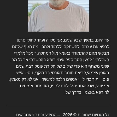
עד היום, במשך שבע שנים, אני מלווה ועוזר לחולי סרטן
לרפא את עצמם, להשתקם, ללמוד ולהבין מה הגוף שלהם
מבקש מהם להתמודד באומץ מול המחלה. " מכל מלמדי
השכלתי " למען הסר ספק אינני רופא בהכשרתי אך כל מה
שאני משתף הוא פרי שילוב של חקירת עומק רבת שנים
באופן עצמאי,קריאת חומר תאורטי רב היקף, ניסיון אישי
וניסיון תוך כדי ליווי אנשים הלכה למעשה . אני לא רק מאמין,
אני יודע, שכל אחד יכול. לתת לגופו, הזדמנות אמיתית
להירפא בעצמו ובדרך שלו.
כל הזכויות שמורות © 2026 – המידע נכתב באתר אינו