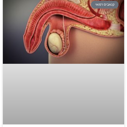
קנאביס רפואי