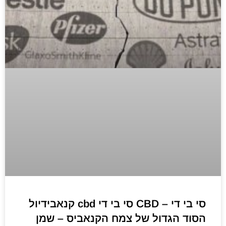
סי בי די – CBD סי בי די cbd קנאבידיול
הסוד הגדול של צמח הקנאביס – שמן