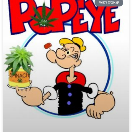
קנאביס רפואי