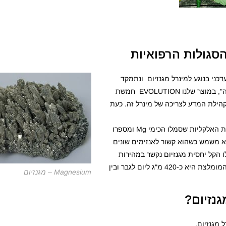
הסגולות הרפואיות
ני בנוגע למינרל מגנזיום ונתמקד
בשאלה "מדוע חשוב לצרוך מגנזיום כחלק מתזונה מלאה ובריאה", במוצר שלנו EVOLUTION חמשת
הילת המדע לצריכה של מינרל זה. כעת
מגנזיום- מגנזיום (Magnesium) הוא יסוד כימי מסדרת המתכות האלקליות שסמלו הכימי Mg ומספרו
שם הוא משמש כשהוא קשור לאנזימים שונים
 הקל יחסית מגנזיום נקשר במהירות
לחומרים אורגניים. למגנזניום תכונות רבות כשהצריכה היומית המומלצת היא כ-420 מ"ג ליום לגבר ובין
Magnesium – מגנזיום
נזיום?
 מגנזיום.