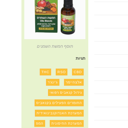
תוסף חמשת השמנים
תגיות
THC
RSO
CBD
אלצהיימר
ג'ינג'ר
גידול קנאביס רפואי
החומרים הפעילים בקנאביס
המערכת האנדוקנבינואידית
המערכת החיסונית
המפ