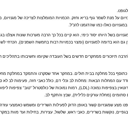
ופנו.
יום על מנת לשמר גוף בריא וחזק. הכמויות המומלצות לצריכה של מגנזיום, מ
במגנזיום כאלו כמו שהדגמנו להנ"ל.
זיום בשל היותו יסוד כימי, הוא קיים בכל כך הרבה מערכות שונות אצלנו בגו
ן גם הוא בדומה למגנזיום (ומצוי בכמויות רבות בחמשת השמנים), הכרחי לשמ
להרבה תיזכורים ממחקרים חדשים בשל העובדה שקיומו וחשיבותו בתהליכים רב
ש כתוסף בכל מחלקה בבית חולים. במחקר אחד שסקרנו והתמקד במחלקת מחל
 עם המחלות הבאות :מחלות לב וכלי דם, כולל כאבי חזה, פעימות לב לא סד
סתומים (מחלת עורקים כלילית), שבץ והתקף לב.
 מצע שמגנזיום קשור באופן הדוק לפעילות השרירים ומשמש כאמצעי עזרה 
בגפיים, נוקשות בשרירים, כאבי ראש, שלשול, עצירות, בחילות ועד מוות במקר