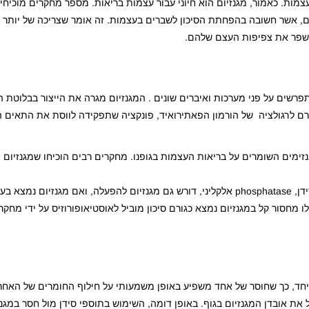
צמות. כאמור, מגנזיום הוא חיוני עבור עצמות בריאות. מספר מחקרים מוכיחי
ם, אשר חשובה בהפחתת הסיכון לשברים בעצמות. זה אומר שצריכה של יותר מג
 לשפר את צפיפות העצם שלהם.
פרשים על פני מערכות ואיברים שונים . המגנזיום מגרה את הייצור בבלוטת 
יום גם גורם לרגולציה של הורמון הפאתירואיד, פונקציה שתפקידה לווסת את התאי
ה כחומר בניין ל80% מכלל האנזימים השומרים על בריאות העצמות בגופנו. מחקרים רבים הוכיחו שמג
מחקר אחר מצא שהאנזים הנדרש ליצירת גבישים חדשים של סידן, phosphatase אלקליני, דורש גם מגנזיום להפעלה, ואם מ
ו מחסור קל במגנזיום נמצא כגורם סיכון מוביל לאוסטיאופורוזיס על ידי מחק
ד יחד, כך שחוסר של אחד משפיע באופן משמעותי על חילוף החומרים של האח
ת אובדן המגנזיום בגוף. באופן דומה, השימוש בתוספי סידן מול חסר במגנזי