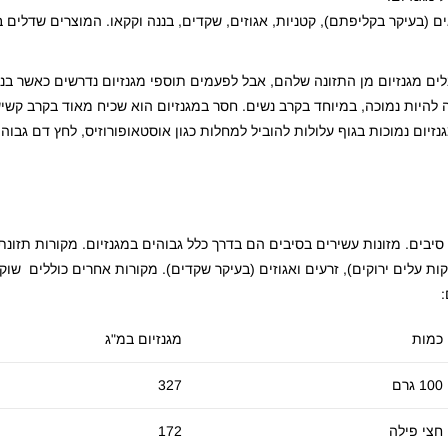
ים (בעיקר בקליפתם), קטניות, אגוזים, שקדים, בננה וקקאו. המוצרים שדלים 
בלים מגנזיום מן התזונה שלהם, אבל לפעמים תוספי מגנזיום נדרשים כאשר בנ
ה להיות נמוכה, במיוחד בקרב נשים. חסר במגנזיום הוא שכיח מאוד בקרב קשי
נזיום נמוכות בגוף עלולות להוביל למחלות כגון אוסטאופורוזיס, לחץ דם גבוה
סיבים. מזונות עשירים בסיבים הם בדרך כלל גבוהים במגנזיום. מקורות תזונתי
רקות עלים ירוקים), זרעים ואגוזים (בעיקר שקדים). מקורות אחרים כוללים שוק
:
כמות
מגנזיום במ"ג
100 גרם
327
חצי פילה
172