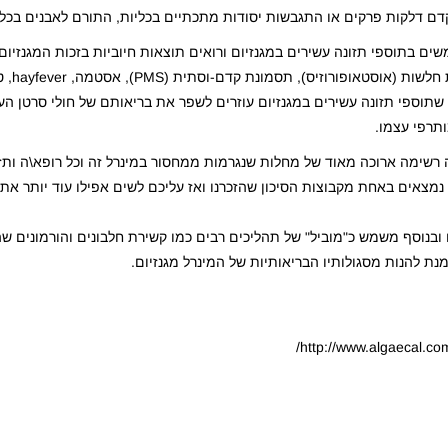
קדם דלקות פרקים או התגבשות יסודות מתכתיים בכליות, התורם לאבנים בכלי
בתוספי תזונה עשירים במגנזיום ורואים תוצאות חיוביות בזכות המגנזיום :
מצב שגורם לכא
שתוספי תזונה עשירים במגנזיום עוזרים לשפר את בריאותם של חולי סרטן הע
תרפי עצמו.
ה רשימה ארוכה מאוד של מחלות שנגרמות ממחסור במינרל זה וכל רופא\ה ותזו
נמצאים באחת מקבוצות הסיכון שהזכרנו ואז עליכם לשים אפילו עוד יותר את
נו ובנוסף משמש כ"מוביל" של תהליכים רבים כמו קשירת חלבונים והורמונים שה
ת להנות מסגולותיו הבריאותיות של המינרל מגנזיום.
http://www.algaecal.co