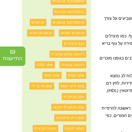
קוסמטיקה אורגנית
קוסמטיקה טבעית
צביעים על צורך
קוסמטיקת קנאביס
קנאביס
קנאביס וסרטן
קנאביס רפואי
ף, כמו מינרלים
ירה על גוף בריא
קנבינואידים
רפואה אלטרנטיבית
ים בגופנו מוכרים
התייעצות
רפואה טבעית
שמן CBD
ות לב נמצא
שמן RSO
שמן המפ
ירות, לחץ דם
שמן זרעי המפ
שמן סי בי די
גבוה, רמות גבוהות של כולסטרול "רע", הנקרא כולסטרול ליפופרוטאין בצפיפות נמוכה (LDL), רמות נמוכות של כולסטרול "טוב" צפיפות ליפופרוטאין (HDL),
שמן קנאביס
שמן קנאביס רפואי
ראשונה להרפיית
ים חמורים, כפי
שמן ריק סימפסון
תוסף תזונה
תזונה טבעית