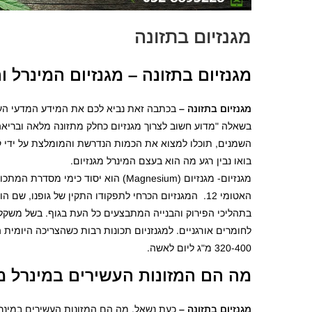
מגנזיום בתזונה
מגנזיום בתזונה – מגנזיום המינרל ו
מגנזיום בתזונה –
בכתבה זאת נביא לכם את המידע המדעי העדכ
השמנים, תוכלו למצוא את הכמות הנדרשת והמומלצת על ידי ק
בואו נבין רגע מה הוא בעצם המינרל מגנזיום.
האטומי 12. המגנזיום הכרחי לתפקודו התקין של גופנו, 
בתהליכי הפירוק והבנייה המתבצעים כל העת בגוף. בשל משקלו
320-400 מ"ג ליום לאשה.
מה הם המזונות העשירים במינרל מג
מגנזיום בתזונה –
כעת נשאל, מה הם המזונות העשירים במינרל