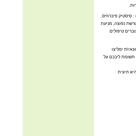
ות.
 סיסטיק פיברוזיס,
ב צורב ואדום הנקרא erythromelalgia, עצמות חלשות (אוסטאופורוזיס), תסמונת קדם-וסתית (PMS), אסטמה, hayfever, טרשת נפוצה, מניעת
וברים טיפולים
נאי\ת ימליצו
 תשומת ליבכם על
יא חיונית