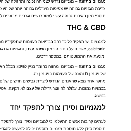
מגנזיום בתזונה –
מגנזיום נדרש לצמיחה נכונה ותחזוקה של הע
צריכת מגנזיום גבוהה יש צפיפות מינרלים גבוהה יותר של העצ
תוספי מזון באיכות גבוהה עשוי לעזור לנשים וגברים מבוגרים
THC & CBD
למגנזיום יש תפקיד כל כך רחב בבריאות העצמות שתפקידיו מת
calcitonin, אשר פועל בתור הורמון משמר עצם, ומגנז
ומונעת את התמוטטותם במספר דרכים.
מגנזיום בתזונה –
מגנזיום מהוו
של ויטמין D והזנה של העצמות בויטמין זה.
בכמויות נמוכות, עלולה להיווצר גדילת של עצם לא תקינה. אפיל
בנושא.
למגנזיום וסידן צורך לתפקד יחד
לעתים קרובות אנשים התעלמו כי למגנזיום וסידן צורך לתפק
תוספת סידן ללא תוספת מגנזיום תוספת יכולה למעשה להגדיל א