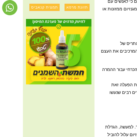
ם כי לאנשים עם
תזונת מרפא
תמצית קנאביס
נזיום ממזונות או
התריס של
ם המרכיבים את העצם
נזיום הכרחי עבור ההמרה
גנזיום נמצא בעת הפעלה זאת
רים רבים שנעשו
ר. למעשה, הגדלת
ום עלול להוביל