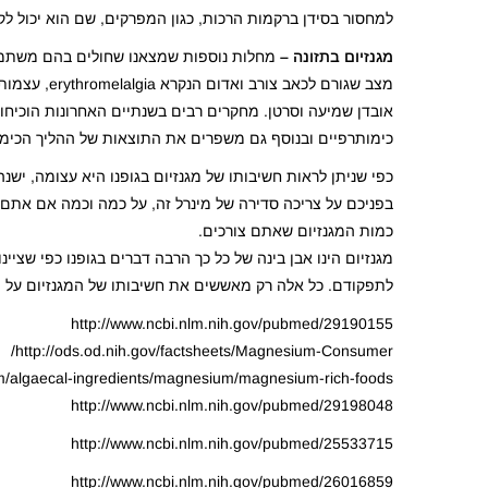
למחסור בסידן ברקמות הרכות, כגון המפרקים, שם הוא יכול ל
מגנזיום בתזונה –
מחלות נוספות שמצאנו שחולים בהם משתמשים 
אובדן שמיעה וסרטן. מחקרים רבים בשנתיים האחרונות הוכיחו 
כימותרפיים ובנוסף גם משפרים את התוצאות של ההליך הכימו
כפי שניתן לראות חשיבותו של מגנזיום בגופנו היא עצומה, ישנ
בפניכם על צריכה סדירה של מינרל זה, על כמה וכמה אם אתם 
כמות המגנזיום שאתם צורכים.
מגנזיום הינו אבן בינה של כל כך הרבה דברים בגופנו כפי שציי
לתפקודם. כל אלה רק מאששים את חשיבותו של המגנזיום על מנ
http://www.ncbi.nlm.nih.gov/pubmed/29190155
http://ods.od.nih.gov/factsheets/Magnesium-Consumer/
m/algaecal-ingredients/magnesium/magnesium-rich-foods/
http://www.ncbi.nlm.nih.gov/pubmed/29198048
http://www.ncbi.nlm.nih.gov/pubmed/25533715
http://www.ncbi.nlm.nih.gov/pubmed/26016859