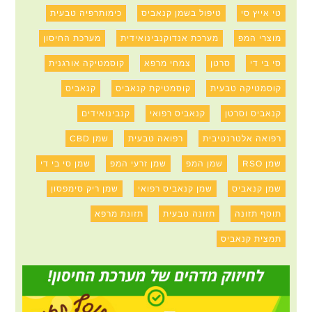
טי אייץ סי
טיפול בשמן קנאביס
כימותרפיה טבעית
מוצרי המפ
מערכת אנדוקנבינואידית
מערכת החיסון
סי בי די
סרטן
צמחי מרפא
קוסמטיקה אורגנית
קוסמטיקה טבעית
קוסמטיקת קנאביס
קנאביס
קנאביס וסרטן
קנאביס רפואי
קנבינואידים
רפואה אלטרנטיבית
רפואה טבעית
שמן CBD
שמן RSO
שמן המפ
שמן זרעי המפ
שמן סי בי די
שמן קנאביס
שמן קנאביס רפואי
שמן ריק סימפסון
תוסף תזונה
תזונה טבעית
תזונת מרפא
תמצית קנאביס