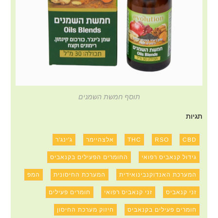
תוסף חמשת השמנים
תגיות
CBD
RSO
THC
אלצהיימר
ג'ינג'ר
גידול קנאביס רפואי
החומרים הפעילים בקנאביס
המערכת האנדוקנבינואידית
המערכת החיסונית
המפ
זני קנאביס
זני קנאביס רפואי
חומרים פעילים
חומרים פעילים בקנאביס
חיזוק מערכת החיסון