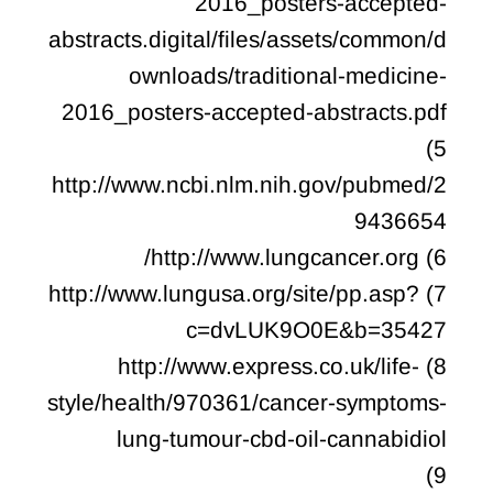
2016_posters-accepted-
abstracts.digital/files/assets/common/d
ownloads/traditional-medicine-
2016_posters-accepted-abstracts.pdf
5)
http://www.ncbi.nlm.nih.gov/pubmed/2
9436654
6) http://www.lungcancer.org/
7) http://www.lungusa.org/site/pp.asp?
c=dvLUK9O0E&b=35427
8) http://www.express.co.uk/life-
style/health/970361/cancer-symptoms-
lung-tumour-cbd-oil-cannabidiol
9)