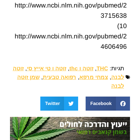
http://www.ncbi.nlm.nih.gov/pubmed/2
3715638
10)
http://www.ncbi.nlm.nih.gov/pubmed/2
4606496
תגיות:
THC
,
זוטה ו thc
,
זוטה ו טי אייץ סי
,
זוטה
לבנה
,
צמחי מרפא
,
רפואה טבעית
,
שמן זוטה
לבנה
Twitter
Facebook