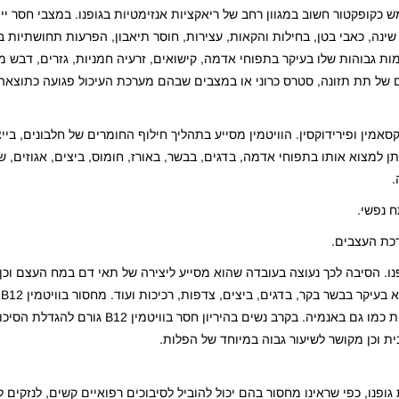
ן שמשמש כקופקטור חשוב במגוון רחב של ריאקציות אנזימטיות בגופנו. במצבי חסר י
 שינה, כאבי בטן, בחילות והקאות, עצירות, חוסר תיאבון, הפרעות תחושתיות בר
מות גבוהות שלו בעיקר בתפוחי אדמה, קישואים, זרעיה חמניות, גזרים, דבש מ
בים של תת תזונה, סטרס כרוני או במצבים שבהם מערכת העיכול פגועה כתוצא
רידוקסאמין ופירידוקסין. הוויטמין מסייע בתהליך חילוף החומרים של חלבונים, בי
למצוא אותו בתפוחי אדמה, בדגים, בבשר, באורז, חומוס, ביצים, אגוזים, שמ
.
ח נפשי.
כת העצבים.
יותר בגופנו. הסיבה לכך נעוצה בעובדה שהוא מסייע ליצירה של תאי דם במח העצם 
מש
מבחינה קלינית במגוון רחב של תופעות פסיכיאטריות ונוירולוגיות כמו גם באנמיה. בקרב
 וכן מקושר לשיעור גבוה במיוחד של הפלות.
 B הכרחיים לבריאות גופנו, כפי שראינו מחסור בהם יכול להוביל לסיבוכים רפואיים קשים, לנז