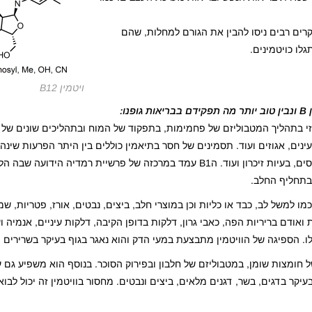
נת 1912 לאחר שמדענים וחוקרים רבים ניסו להבין את הגורם למחלות, שהם
לו כויטמינים.
ויטמין B12
 חלק מרכזי בתהליך המטבוליזם של פחמימות, בתפקוד של המוח ובתהליכים שונים ש
ינים, אגוזים ועוד. תסמינים של חסר בתיאמין כוללים בין היתר הפרעות שינה,
ירידה במשקל, רעד בגפיים, בחילה, ירידה במהירות של הרפלקסים, בעיות זיכרון ועוד. הB1 עמד במרכזה של פרשי
 בתחליף החלב.
מיים כמו למשל לב, כבד או כליות וכן במוצרי חלב, ביצים, נבטים, אורז, פטריות, שמ
 ואודם בריריות הפה, כאבי גרון, דלקות בדופן הקיבה, דלקות עיניים, אנמיה 
לו. הספיגה של הוויטמין מתבצעת במעי הדק והוא נאגר בגוף בעיקר בשרירים ו
הייצור של חומצות שומן, במטבוליזם של חלבון ובפירוק הסוכר. בנוסף הוא משפיע ג
ר בדגים, בשר, דגנים מלאים, ביצים ונבטים. מחסור בוויטמין זה יכול לבוא 