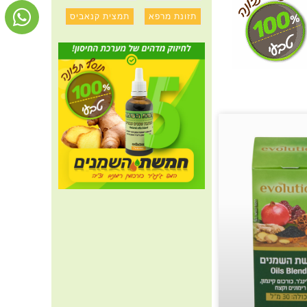
תזונת מרפא
תמצית קנאביס