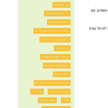
זני קנאביס
 השונים, עם
זני קנאביס רפואי
חומרים פעילים
לגייס" עזרה
חומרים פעילים בקנאביס
חיזוק מערכת החיסון
טי אייץ סי
טיפול בשמן קנאביס
כימותרפיה טבעית
מוצרי המפ
מערכת אנדוקנבינואידית
מערכת החיסון
סי בי די
סרטן
צמחי מרפא