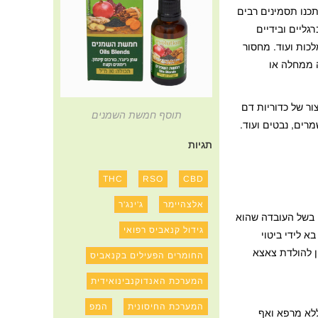
יתכנו תסמינים רבים
גליים ובידיים
לכות ועוד. מחסור
ה ממחלה או
יצור של כדוריות דם
תוסף חמשת השמנים
רים, נבטים ועוד.
תגיות
THC
RSO
CBD
אלצהיימר
ג'ינג'ר
וכן בשל העובדה שהוא
גידול קנאביס רפואי
חק תפקיד מרכזי במערכת העצבים המרכזית. הוויטמין נמצא בעיקר בבשר בקר, בדגים, ביצים, צדפות, רכיכות ועוד. מחסור בוויטמין B12 בא לידי ביטוי
 נשים בהיריון חסר בוויטמין B12 גורם להגדלת הסיכון להולדת צאצא
החומרים הפעילים בקנאביס
המערכת האנדוקנבינואידית
המערכת החיסונית
המפ
קים ללא מרפא ואף