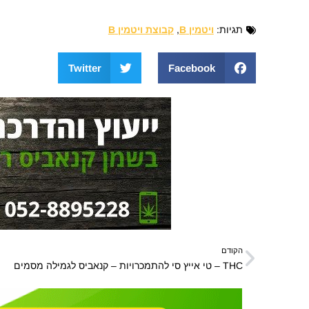
תגיות:
ויטמין B
,
קבוצת ויטמין B
Twitter
Facebook
הקודם
THC – טי אייץ סי להתמכרויות – קנאביס לגמילה מסמים