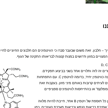
חיים ו"אמין" – חלבון. זאת משום שבעבר סברו כי הוויטמינים הם חלבונים החיוניים לחי
המצויים במזון ודרושים במנות קטנות לבריאותו התקינה של הגוף.
טמין B מורכבת מ-8 ויטמינים שונים. כל ויטמיני B קשורים זה לזה ותלויים אחד בשני בביצוע תפקידם.
מקור השם "ויטמין B" הוא מתקופה שבה נחשבו כל חברי הקבוצה כוויטמין יחיד, בדומה לוויטמין C. עם התפתחות
לעיתים קרובות באותם מיני מזון. בעקבות זאת
ש בשם "ויטמין B" הלך ופחת, והוחלף בכינוי "ויטמין B קומפלקס" או בהתייחסות לוויטמינים ספציפיים
אם חסר לאדם אחד מויטמיני B, אזי חסרים לו גם האחרים. לכן כל תוספת של ויטמין B אחד, חייבת להיות מלווה
 שלמה אחראי על שמירת בריאות הנפש ובריאות מערכת העצבים. כמו