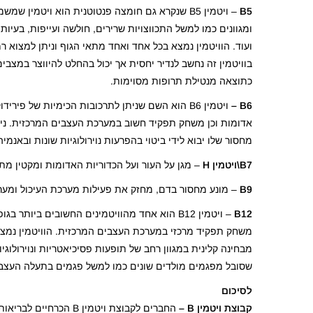
B5
– ויטמין B5 שנקרא גם חומצה פנטוטנית הוא ויטמי
ומגוונים כמו למשל התכווצויות שרירים, חולשה ועייפות, בעיות
ועוד. הוויטמין נמצא בכל אחד ואחד מתאי הגוף וניתן למצוא ר
בוויטמין זה נחשב לנדיר יחסית אך יכול בהחלט להיווצר במצ
כתוצאה מנטילת תרופות מסוימות.
B6 –
ויטמין B6 הוא השם שניתן לתרכובות הכימיות של פי
אדומות וכן משחק תפקיד חשוב במערכת העצבים המרכזית. ניתן 
מחסור שלו יבוא לידי ביטוי בהפרעות נוירולוגיות שונות ובאנמיה
B7\ויטמין H
– מגן על העור ועל הכדוריות האדומות ומקטין מת
B9
– מונע מחסור בדם, מחזק את פעילות מערכת העיכול ומער
B12
– ויטמין B12 הוא אחד מהוויטמינים החשובים ב
שסובל מפגמים מולדים שונים כמו למשל פגמים בתעלה העצבית
לסיכום
קבוצת ויטמין
B
–
החברים לקבוצת ויטמין