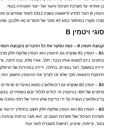
כן אחראי על מערכת העיכול והעור ועל ייצור האנרגיה בגוף.
ויטמין B הוכר למדע לראשונה בש
סברו מקורו במחסור בסוג לא מוכר של חומרים (או חלבון), שהתג
סוגי ויטמין B
קבוצת ויטמין B – כעת נסקור את כל החברים בקבוצת ויטמין B ונבין טוב יותר מה תפקידם בבריאות גופנו:
B1
– ויטמין B1 שנקרא גם תיאמין הוא ויטמין שלוקח
בתאים. ניתן למצוא אותו בכבד, חלב, אורז מלא, נבט חיטה, גרע
תינוקות כתוצאה מכך שלא זכו לצרוך את הוויטמין החשוב הזה
B2
– יטמין B2 שנקרא גם ריבופלאבין נמצא באיברים פני
סימנים של חסר בוויטמין זה יכולים לכלול יובש בשפתיים, בצקת
בריבופלאבין נעשית על ידי בדיקת שתן וזיהוי של רמה נמוכה ש
B3
– ויטמין B3 הוא ויטמין שלוקח חלק חשוב בתהליך 
מערכת העיכול ושל מערכת העצבים. הוא מצוי ברמות גבוהות בעיק
בעור, עייפות, שיטיון, רגישות מוגברת לאור ועוד.