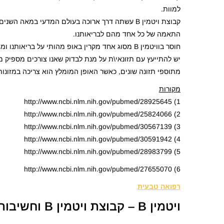
למוות.
קבוצת ויטמין B עשתה דרך ארוכה בעולם המדעי במאה
התאמה של כל אחד מהם לבריאותנו.
חוסר בוויטמין B מסוג אחד מקרין באופ מהותי על בריאותנו ומחסור באחד מהם גורר איתו חוסרים גם של חבריו האחרים לקבוצת B.
יש להתייעץ עם תזונאי\ת על מנת לבדוק שאנו צורכים מספיק 
מתוספי תזונה שונים, כאשר האופן המומלץ הוא צריכה במזונות
מקורות
1) http://www.ncbi.nlm.nih.gov/pubmed/28925645
2) http://www.ncbi.nlm.nih.gov/pubmed/25824066
3) http://www.ncbi.nlm.nih.gov/pubmed/30567139
4) http://www.ncbi.nlm.nih.gov/pubmed/30591942
5) http://www.ncbi.nlm.nih.gov/pubmed/28983799
6) http://www.ncbi.nlm.nih.gov/pubmed/27655070
רפואה טבעית
ויטמין B – קבוצת ויטמין B וחשיבותה לבריאותנו