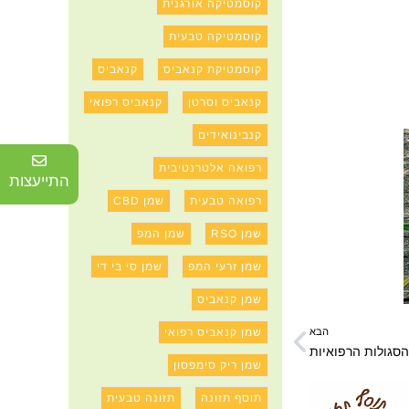
קוסמטיקה אורגנית
קוסמטיקה טבעית
קוסמטיקת קנאביס
קנאביס
קנאביס וסרטן
קנאביס רפואי
קנבינואידים
רפואה אלטרנטיבית
התייעצות
רפואה טבעית
שמן CBD
שמן RSO
שמן המפ
שמן זרעי המפ
שמן סי בי די
שמן קנאביס
שמן קנאביס רפואי
הבא
והסגולות הרפואיות
שמן ריק סימפסון
תוסף תזונה
תזונה טבעית