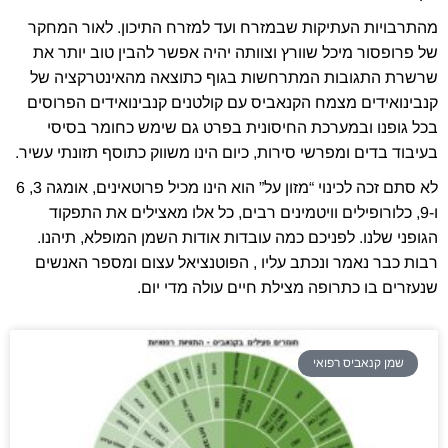
מהתרבויות העתיקות שבמזרח ועד למזרח התיכון. לאור המחקר
של פרופסור מיכל שוורץ וצוותה יהיה אפשר להבין טוב יותר את
שרשרת התגובות המתרחשות בגוף כתוצאה מהאינטרקציה של
קנבינואידים מצמח הקנאביס עם קולטנים קנבינואידים הפרוסים
בכל גופנו ובמערכת החיסונית בפרט גם שימש כחומר בסיסי
בעיבוד בדים ומפרשי סירות, כיום הינו משווק כתוסף תזונתי עשיר.
לא סתם זכה לכינוי “מזון על” הוא הינו מכיל פרוטאינים, אומגה 3, 6
ו-9, כלורופילים וויטמינים רבים, כל אלו מאצילים את התפקוד
הגופני שלנו. לפניכם כמה עובדות אודות השמן המופלא, תיהנו.
רבות כבר נאמר ונכתב עליו , הפוטנציאל עצום ומספר האנשים
שנעזרים בו כתרופה מצילת חיים עולה מדי יום.
שמן קנאביס רפואי