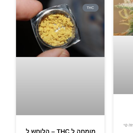
THC
ה thc ? מה זה טי
מומחה ל THC – הלוחש ל