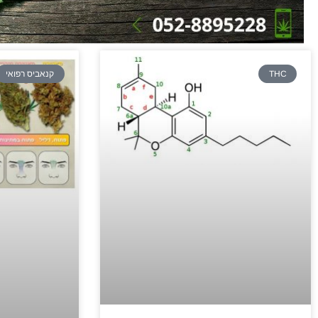
THC
קנאביס רפואי