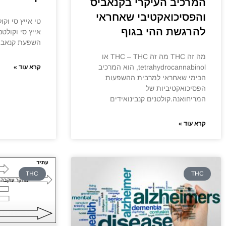
המרכיב העיקרי בקנאביס
והפסיכואקטיבי שאחראי
להרגשת ההי בגוף
השפעת קנאביס
מה זה THC מה זה THC – THC או
tetrahydrocannabinol, הוא המרכיב
קרא עוד »
הכימי שאחראי למרבית ההשפעות
הפסיכואקטיביות של
המריחואנה.קולטנים קנבינואידים
קרא עוד »
THC
THC