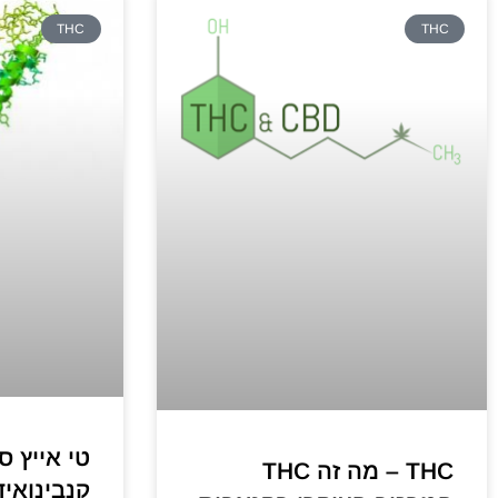
THC
THC
טי אייץ ס
THC – מה זה THC
קנבינואידים