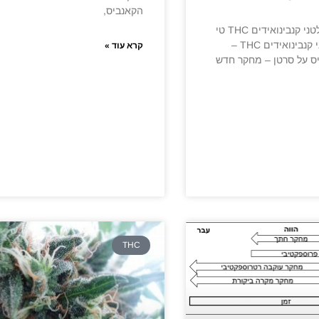
הקאנביס,
טי אייץ סי וקולטני קנבינואידים THC טי
אייץ סי וקולטני קנבינואידים THC –
קרא עוד »
 על סרטן – מחקר חדש
THC