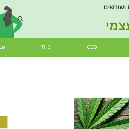
 ושורשים
צמי
CBD
THC
שמן