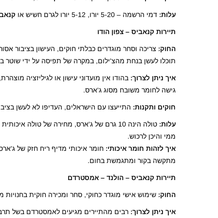
עלות:
דמי הרשמה – 5-20 יורו, 5-12 יורו לגרם חשיש או
קנאבי
תיירות קנאביס –
צפון הודו
החוק:
צריכה וסחר מוגדרים כבלתי חוקים, העישון בציבור אסו
תוכלו לעשן בנחת מהצ'ילום, במקרה של תפיסה על ידי שוטר בק
איך ניתן לצרוך:
בהודו אין מועדוני עישון או לגיליזציה מוצה
גישה לחומר משובח מסוג ג'ארס.
חוקים ותקנות:
התייעצו עם הישראלים, העדיפו לא לעשן בציבו
עלות:
ממי והיכן לרכוש.
איך לזהות חומר איכותי:
חומר איכותי מדיף ריח חזק של ג'ארס,
מתקשה בקור ומתגמשת בחום.
תיירות קנאביס –
הולנד – אמסטרדם
החוק:
שימוש אישי מוגדר כחוקי, סחר ומכירה חוקית בחנויות מ
איך ניתן לצרוך:
רבים מהתיירים מגיעים לאמסטרדם בשל תרב