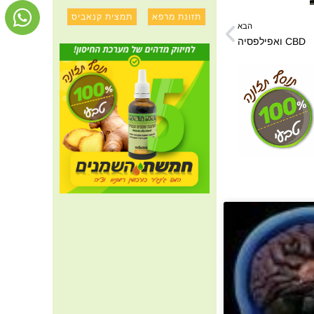
תזונת מרפא
תמצית קנאביס
הבא
CBD ואפילפסיה