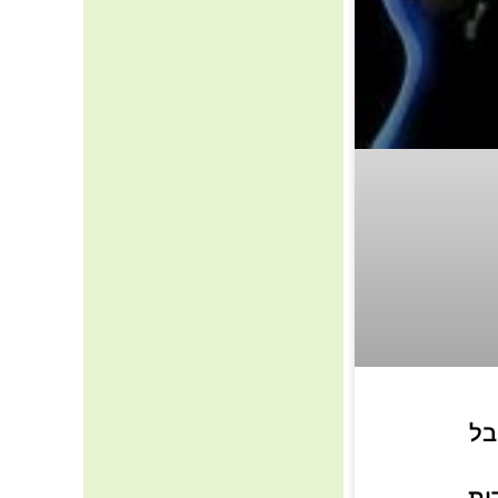
בל
ית