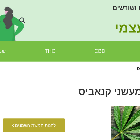
 ושורשים
צמי
CBD
THC
שמן
ס
מעשני קנאביס
לחנות חמשת השמנים