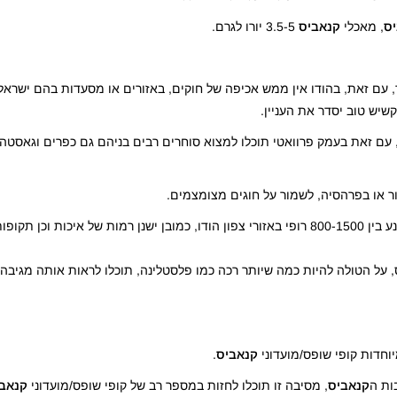
ס
, מאכלי
קנאביס
3.5-5 יורו לגרם.
ר, עם זאת, בהודו אין ממש אכיפה של חוקים, באזורים או מסעדות בהם ישרא
שיש טוב יסדר את העניין.
רת, עם זאת בעמק פרוואטי תוכלו למצוא סוחרים רבים בניהם גם כפרים וגאסט
ר או בפרהסיה, לשמור על חוגים מצומצמים.
טולה הינה 10 גרם של ג'ארס, מחירה של טולה איכותית נע בין 800-1500 רופי באזורי צפון הודו, כמובן ישנן רמות של אי
 על הטולה להיות כמה שיותר רכה כמו פלסטלינה, תוכלו לראות אותה מגיבה ל
יוחדות קופי שופס/מועדוני
קנאביס
.
ות ה
קנאביס
, מסיבה זו תוכלו לחזות במספר רב של קופי שופס/מועדוני
קנאב