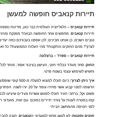
תיירות קנאביס
חופשה למעשן
תיירות קנאביס –
הלגליזציה העולמית כבר כאן, מדינות נוספו
תיירות
קנאביס
. מחפשים אחר החופשה הבאה? מפנקת ומרגיע
טובים וישנים, כן אנחנו מבינים, לכן אספנו בעבורכם כמה יע
לצרוך? מהם החוקים והתקנות? מהי העלות הממוצעת? כל זאת 
תיירות קנאביס –
ספרד – ברצלונה
החוק:
סחר מוגדר כבלתי חוקי, העישון בציבור אסור, מותר לכ
וחשיש לשימוש עצמי בשטח פרטי.
איך ניתן לצרוך:
כיום תוכלו למצוא למעלה מ-500 קופי שופס/מועדוני
הרשמה למנוי קבוע אשר מחירו עו
פשוט וקל, ברחבי העיר תוכלו לפגוש עשרות צעירים שיציעו לכם
קמו במטרה לענות על צורכי תיירים כמוכם. עם זאת, מועדוני ר
לפני הטיסה מהמחשב הביתי
חוקים ותקנות:
לא לעשן מחוץ למועדוני ה
קנאביס
, חובה להביא מסמכ