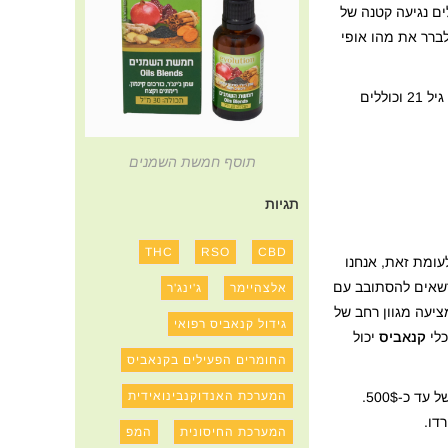
ים נגיעה קטנה של
לברר את מהו אופי
חובה להביא מסמכים מזהים העולים על גיל 21 וכוללים
תוסף חמשת השמנים
תגיות
THC
RSO
CBD
עומת זאת, אנחנו
 לרכוש בכל ביקור בחנות עד 7 גרם, כאשר תושבים הרשאים להסתובב עם
אלצהיימר
ג'ינג'ר
 תמונה, מזומן או אשראי וכמובן שגילכם יעלה על 21 שנים. קולרדו מציעה מגוון רחב של
גידול קנאביס רפואי
כלי
קנאביס
יכול
החומרים הפעילים בקנאביס
המערכת האנדוקנבינואידית
אומנם חוקי בקולורדו, אבל עם זאת, עישון במקומות ציבוריים כמו מסעדות, ברים וכדומה עלול לגרור קנס של עד כ-500$.
דו.
המערכת החיסונית
המפ