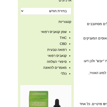
ארכיונים
קטגוריות
לים מסתובבים
שמן קנאביס רפואי
THC
האוסים המעניקים
CBD
רפואה טבעית
קנאביס רפואי
כות וכן תקופות "יובש" ולכן דעו
סיפורי הצלחה
מאמרים להאזנה
מזג האוויר,
כללי
יס
פרטיים. כל אחד