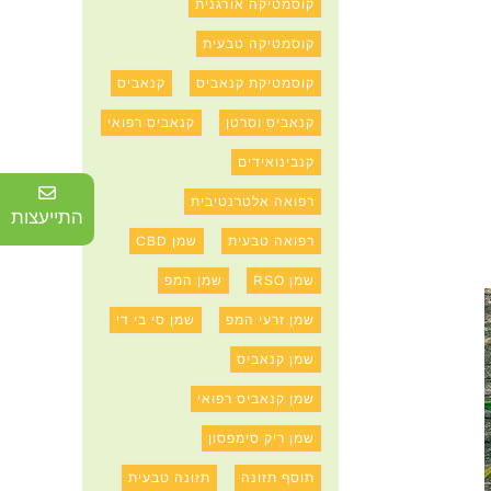
קוסמטיקה אורגנית
קוסמטיקה טבעית
קוסמטיקת קנאביס
קנאביס
קנאביס וסרטן
קנאביס רפואי
קנבינואידים
רפואה אלטרנטיבית
התייעצות
רפואה טבעית
שמן CBD
שמן RSO
שמן המפ
שמן זרעי המפ
שמן סי בי די
שמן קנאביס
שמן קנאביס רפואי
שמן ריק סימפסון
תוסף תזונה
תזונה טבעית