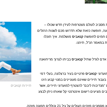
ת מסביב לעולם מצטרפות לעידן חדש שכולו –
ה, חופשה כזאת שלא תדרוש מכם לשנות הרגלים
דים חמים לחופשת
קנאביס
מושלמת. איך תוכלו
במאמר הנ"ל, תיהנו.
ל אדם לגדל שתיל
קנאביס
בביתו לצרוך מריחואנה
קנאביס
פרטיים בעיר ברצלונה, בעלי דמי
מד על 20 יורו לשנה. הפתרון בעבור תיירים שאינם מעוניינים במנוי קבוע הינו
 "מנדיבות ליבם" להצטרף למועדוני תיירים, אשר
תיירות קנאביס
בים מציעים רישום אינטרנטי קל שאותו ניתן לבצע
ים מזהים העולים על גיל 21 וכוללים תמונה מזהה.