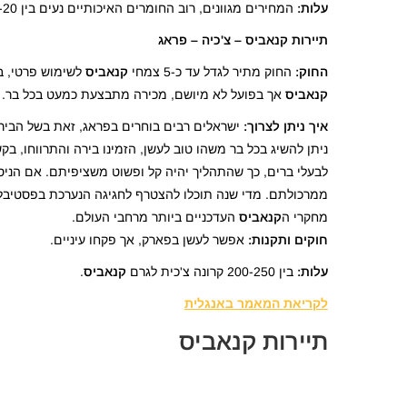
עלות:
המחירים מגוונים, רוב החומרים האיכותיים נעים בין 9-20 דולר לגרם, בפועל תוכלו למצוא גם מחירים גבוהים יותר בעבור חומרים "מובחרים" יותר.
תיירות קנאביס –
צ'כיה – פראג
החוק:
החוק מתיר לגדל עד כ-5 צמחי
קנאביס
לשימוש פרטי, בנוסף מתיר לכ
קנאביס
אך בפועל לא מיושם, מכירה מתבצעת כמעט בכל בר.
איך ניתן לצרוך:
ישראלים רבים בוחרים בפראג, זאת בשל הבירה
ניתן להשיג בכל בר משהו טוב לעשן, הזמינו בירה והתרווחו, 
לבעלי ברים, כך שהתהליך יהיה קל ופשוט משציפיתם. אם הניסי
ממרכולתם. מדי שנה תוכלו להצטרף לחגיגה הנערכת בפסטיבל
מחקרי ה
קנאביס
העדכניים ביותר מרחבי העולם.
חוקים ותקנות:
אפשר לעשן בפארק, אך פקחו עיניים.
עלות:
בין 200-250 קרונה צ'כית לגרם
קנאביס
.
לקריאת המאמר באנגלית
תיירות קנאביס