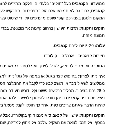
ממועדוני ה
קנאביס
בעל "חוקים" בלעדיים, חלקם מתירים להזמי
קנאביס
, לרוב גם לא תמצאו אלכוהול בתפריט וכן תתבקשו לע
המקום ולסמן בעבורכם קופי שופס מועדפים על ידי שיטוט קצר
חוקים ותקנות:
תרבות העישון ברחוב קיימת אך מוצנעת, בכדי 
תמונה מזהה.
עלות:
5-20 יורו לגרם
קנאביס
.
תיירות קנאביס –
ארה"ב – קולורדו
החוק:
החוק מתיר להחזיק, לגדל, לצרוך ואף לסחור ב
קנאביס
בא
איך ניתן לצרוך:
בחיפוש קצר בגוגל או במפה של גוגל ניתן ל
פעילויות סביב
קנאביס
בניהן תוכלו להצטרף לשיעור ילמד אתכ
להיות הדבר שאתם צריכים כעת. אחר כך תוכלו לקבל מסאז' ב
חוקים ותקנות:
עישון של
קנאביס
בנוסף, אל תנסו לצאת עם השקיק שלכם אל מחוץ למדינה, שם נ