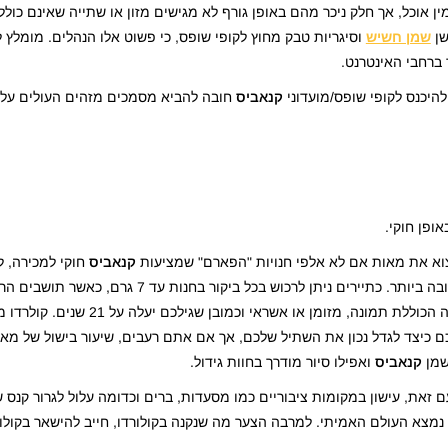
ן אוכל, אך חלק ניכר מהם באופן גורף לא מגישים מזון או שתייה שאינם כולל
שן
שמן חשיש
וסיגריות טבק מחוץ לקופי שופס, כי פשוט אלו הנהלים. מומלץ 
 ברחבי האינטרנט.
להיכנס לקופי שופס/מועדוני
קנאביס
ופן חוקי.
מצוא את מאות אם לא אלפי חנויות "הפארם" שמציעות
קנאביס
חוקי למכירה, ל
ממליצים לשאול מכר או תושב קבע כדי לקבל את ההמלצה הטובה ביותר. כתיירים ניתן
כ-28 גרם בציבור. תהליך הרכישה פשוט וקל, דורש תעודה מזהה הכוללת
ם כיצד לגדל נכון את השתיל שלכם, אך אם אתם רעבים, שיעור בישול של מא
שמן
קנאביס
ואפילו סיור מודרך בחוות גידול.
מצא העולם האמיתי. למרבה הצער מה שנקנה בקולורדו, חייב להישאר בקולור