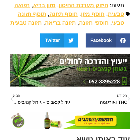
תגיות:
חיזוק מערכת החיסון
,
מזון בריא
,
רפואה
טבעית
,
תוסף מזון
,
תוסף תזונה
,
תוסף תזונה
טבעי
,
תוספי תזונה
,
תזונה בריאה
,
תזונה טבעית
Twitter
Facebook
הקודם
הבא
THC ואורגזמה
גידול קנאביס – גידול קנאביס מדריך לגידול חוץ וגידול פנים שלב אחר שלב
עוד באותו נושא