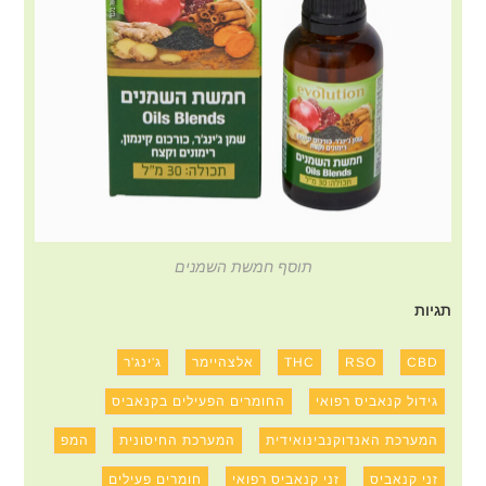
תוסף חמשת השמנים
תגיות
CBD
RSO
THC
אלצהיימר
ג'ינג'ר
גידול קנאביס רפואי
החומרים הפעילים בקנאביס
המערכת האנדוקנבינואידית
המערכת החיסונית
המפ
זני קנאביס
זני קנאביס רפואי
חומרים פעילים