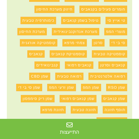
חומרים פעילים בקנאביס
חיזוק מערכת החיסון
טי אייץ סי
טיפול בשמן קנאביס
כימותרפיה טבעית
מוצרי המפ
מערכת אנדוקנבינואידית
מערכת החיסון
סי בי די
סרטן
צמחי מרפא
קוסמטיקה אורגנית
קוסמטיקה טבעית
קוסמטיקת קנאביס
קנאביס
קנאביס וסרטן
קנאביס רפואי
קנבינואידים
רפואה אלטרנטיבית
רפואה טבעית
שמן CBD
שמן RSO
שמן המפ
שמן זרעי המפ
שמן סי בי די
שמן קנאביס
שמן קנאביס רפואי
שמן ריק סימפסון
תוסף תזונה
תזונה טבעית
תזונת מרפא
תמצית קנאביס
התייעצות