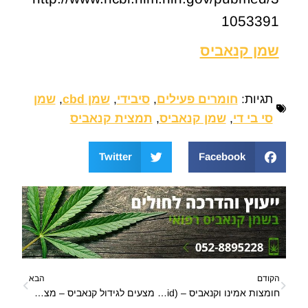
1053391
שמן קנאביס
תגיות:
חומרים פעילים
,
סיבידי
,
שמן cbd
,
שמן
סי בי די
,
שמן קנאביס
,
תמצית קנאביס
Twitter
Facebook
הקודם
הבא
חומצות אמינו וקנאביס – (amino acid) הן תרכובות אורגניות של חלבונים
מצעים לגידול קנאביס – מצעים שונים לגידול קנאביס