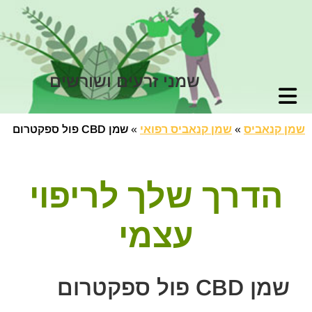
שמני זרעים ושורשים
שמן קנאביס
»
שמן קנאביס רפואי
»
שמן CBD פול ספקטרום
הדרך שלך לריפוי
עצמי
שמן CBD פול ספקטרום