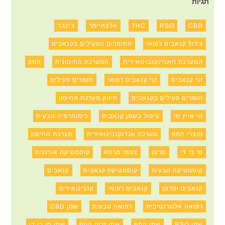
תגיות
CBD
RSO
THC
אלצהיימר
ג'ינג'ר
גידול קנאביס רפואי
החומרים הפעילים בקנאביס
המערכת האנדוקנבינואידית
המערכת החיסונית
המפ
זני קנאביס
זני קנאביס רפואי
חומרים פעילים
חומרים פעילים בקנאביס
חיזוק מערכת החיסון
טי אייץ סי
טיפול בשמן קנאביס
כימותרפיה טבעית
מוצרי המפ
מערכת אנדוקנבינואידית
מערכת החיסון
סי בי די
סרטן
צמחי מרפא
קוסמטיקה אורגנית
קוסמטיקה טבעית
קוסמטיקת קנאביס
קנאביס
קנאביס וסרטן
קנאביס רפואי
קנבינואידים
רפואה אלטרנטיבית
רפואה טבעית
שמן CBD
שמן RSO
שמן המפ
שמן זרעי המפ
שמן סי בי די