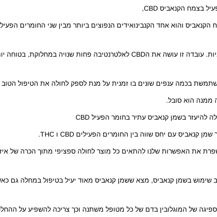
ל בצמח הקנאביס CBD,
אידים המזוהים בצמח הקנאביס והוא אחד הקנבינואידים הנפוצים ביותר מבין שני החומרים הפע
לעומת ה – THC החומר הפעיל CBD חסר תכונות פסיכואקטיביות. עובדה זו עושה את הCBD לאלטרנטיבה פחות שנו
משת בכמה ענפים שונים בו זמנית על מנת לספק לחולה את הטיפול הטוב ב
 ממנה הוא סובל.
להיעזר בשמן קנאביס עתיר בחומר הפעיל CBD
נאביס עם יחס שווה בין החומרים הפעילים CBD ו THC.
רת את האפשרות שלנו להתאים כל מוצר לחולה ספציפי מתוך הכרה של איזה
שימוש בשמן קנאביס, מצא ששמן קנאביס מאוד יעיל בטיפול במחלה גם כא