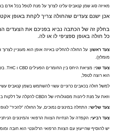
מאיזה סוג שמן קנאביס עלינו לצרוך על מנת לטפל בכל אדם בא
אכן ישנם צעדים שהחולה צריך לקחת באופן אקטיב
בחלק זה של הכתבה נביא בפניכם את הצעדים המ
כל חולה באופן ספציפי לו או לה.
צעד ראשון
: על החולה להחליט באיזה אופן הוא מעוניין לצרו
מומלץ).
צעד שני:
מציאת
הוא רוצה לטפל,
למשל חולה בכאבים כרוניים עשוי להשתמש בשמן קנאביס עשיר בחומר הפעיל CBD לצד יחס לא נמוך של
וזאת על מנת ליהנות מסגולותיו של הCBD להקלה על דלקות במערכת העצבים לצד האופוריה המתקבלת מהחומר THC.
צעד שלישי:
התחלה במינונים נמוכים, על החולה "להכיר" לגופ
צעד רביעי:
הקפדה על הנחיות הצוות הרפואי והמינונים הניתני
יש להוסיף שהייעוץ עם הצוות הרפואי הרלוונטי הוא חובה ומ