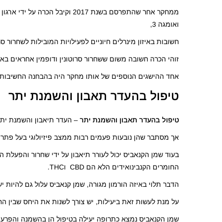
ממחקר אחר שהתפרסם בשנת 2017 ו
ואומגה 3,
חשובות באיזון מינרלים חיוניים לפעילויות המובילות לשחרור סרו
זוהי הכרה חשובה משום ששחרור סרוטונין ודופמין אחראים בא
אחד ההישגים הנוספים של אותו מחקר היה בהבחנה החשיבות 
טיפול בהעדר תאבון והשמנת יתר
טיפול בהעדר תאבון והשמנת יתר
– העדר תיאבון והשמנת יתר
אך מסתבר שהן נובעות פעמים רבות ממצב פיזיולוגי בעל פתרון
בעוד שמן הקנאביס יכול לעורר תיאבון על ידי שחרור והפעלת ה
החומרים הקנבינואידים הלא הם CBD וTHC.
הדבר תלוי באיזה הורמון מגורה, שמן קנאביס עלול גם להיות 
על מנת לעשות זאת ביעילות, יש צורך לשנות את היחס שבין הח
שמן הקנאביס נמצא כתרופה יעילה בטיפול הן בהשמנה והפרעות