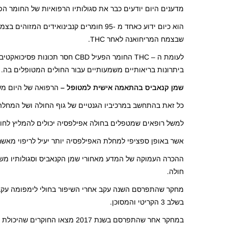
מדענים היום יודעים כבר את סגולותיו הרפואיות של החומר הפעי
הוא כיום ידוע כאחד מ -95 חומרים קנבינו
שבצמח המריחואנה לאחר THC.
ביתרונות בריאותיים משמעותיים עבור החולים המטופלים בה.
שמן קנאביס בהתאמה אישית למטופל –
הרפואה של היום משת
כל זאת בהתחשב במרכיביו הגנטיים של גוף החולה ושל המחלה
למשל רופאים שמטפלים בחולה אפילפסיה יכולים להמליץ לחולה 
אשר באופן ספציפי למחלת האפילפסיה יותר יעיל לריפוי מאשר שמן ק
ההכרה העמוקה של המדע מאחורי שמן הקנאביס וסגולותיו משפ
חולה.
מחקר שהתפרסם השנה עקב אחרי השיפור בחולי לימפומה עקב 
בשלב 3 הקריטי והמסוכן.
במחקר אחר שהתפרסם בשנת 2017 מצאו החוקרים שהיכולת ספיגה של המוגלובין בדם של כל מטופל משתנה וכך צריכה להשפיע על ההחלטה