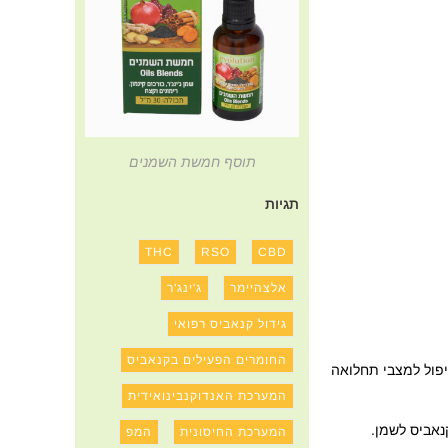
תוסף חמשת השמנים
תגיות
THC
RSO
CBD
אלצהיימר
ג'ינג'ר
גידול קנאביס רפואי
החומרים הפעילים בקנאביס
יפול למצבי תחלואה
המערכת האנדוקנבינואידית
המערכת החיסונית
המפ