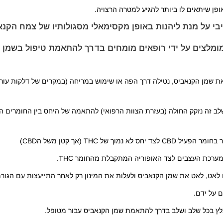
ופן שיתאים לו ביותר להגיע למטרה הרצויה.
י על מנת ליהנות באופן מקסימאלי מסגולותיו של צמח הקנא
ומלצים על ידי רופאים מומחים בדרך להתאמת טיפול בשמן 
ך את שמן הקנאביס, נטילה דרך הפה או שימוש במריחה (במקרים של דלקות עו
 היחס בין החומרים הפעילים CBD ו THC. בשלב זה נזקק החולה (בעזרת הצוות הרפואי) להתאמה של היחס בין ה
 THC (אך קטן משל הCBD)
ו לאט, לאט את שמן הקנאביס ולעלות את המינון רק לאחר התייעצות עם הגור
ם על ידם.
ומלץ בכל שלב ושלב בדרך להתאמת שמן הקנאביס עבור מטופל.