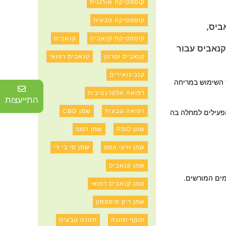
קוסמטיקה אורגנית
קוסמטיקה טבעית
ביס,
קוסמטיקת קנאביס
קנאביס
קנאביס עבור
קנאביס וסרטן
קנאביס רפואי
קנבינואידים
ר השימוש במריחה
רפואה אלטרנטיבית
התייעצות
רפואה טבעית
שמן CBD
חומרים הפעילים למחלה בה
שמן RSO
שמן המפ
שמן זרעי המפ
שמן סי בי די
שמן קנאביס
מים המורשים.
שמן קנאביס רפואי
שמן ריק סימפסון
תוסף תזונה
תזונה טבעית