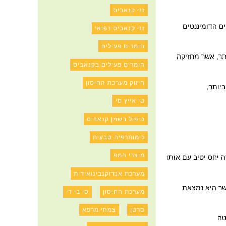
זני קנאביס
ילים הדומיננטים
זני קנאביס רפואי
חומרים פעילים
יה במחלוקת, בטוחה יותר, אשר מחזיקה
חומרים פעילים בקנאביס
חיזוק מערכת החיסון
יותר,
טי אייץ סי
טיפול בשמן קנאביס
כימותרפיה טבעית
מוצרי המפ
 יחס יטיב עם אותו
מערכת אנדוקנבינואידית
שר היא נמצאת
מערכת החיסון
סי בי די
סרטן
צמחי מרפא