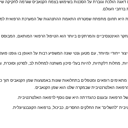
יקאיות דאגה הולכת וגוברת על הסכנות בשימוש בצמח הקנאביס שגרמה לחקיקה ש
 ברחבי העולם.
היא תחום מתפתח שמטרתו התאמת ההתנהגות של המערכת הרפואית למאפ
ר האינטנסיביים והמרתקים ביותר הוא הטיפול הרפואי המותאם, המבוסס ע
ור ייחודי ומיוחד, עם מטען גנטי שונה המשפיע רבות על האופן בו גופנו פועל 
יות, מחלות דלקתיות, להיות בעלי סיכון משתנה למחלות לב, לסרטן וסוכרת, 
 מתאימים רופאים ומטפלים בתחלואות שונות באמצעות שמן הקנאביס תוך כ
הרפואה האלטרנטיבית שבמקרה שלנו הוא שמן הקנאביס.
ל הרפואה ובעצם כהגדרתה היא שם נוסף לרפואה האלטרנטיבית.
בית "להשלים" את החלקים החסרים, כביכול, ברפואה הקונבנציונלית.