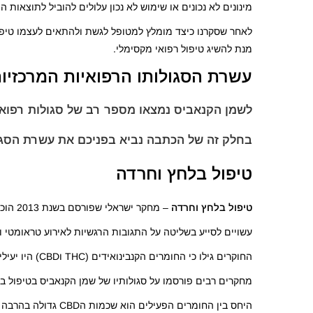
מינונים לא נכונים או שימוש לא נכון עלולים להוביל לתוצאות
לאחר שסקרנו כיצד מומלץ למטופל לגשת ולהתאים לעצמו טיפ
מנת להשיג טיפול רפואי מקסימלי.
עשרת הסגולותו הרפואיות המרכזיו
לשמן הקנאביס נמצאו מספר רב של סגולות רפואי
בחלק זה של הכתבה נביא בפניכם את עשרת הסגול
טיפול בלחץ וחרדה
טיפול בלחץ וחרדה
– מחקר ישראלי שפורסם בשנת 2013 הוכיח כי טיפול בחומרים קנבינואידים לחולים אשר עברו צורה כלשהי של חוויה טראומטית,
עשויים לסייע בשליטה על התגובות הרגשיות לאירוע טראומטי ו
החוקרים גילו כי החומרים הקנבינואידים (THC וCBD) היו יעילים בכך שגרמו למזעור קולטני לחץ בהיפוקמפוס שהוא האזור של המוח האחראי על תגובות רגשיות.
מחקרים רבים פורסמו על סגולותיו של שמן הקנאביס בטיפול במ
היחס בין החומרים הפעילים הוא שכמות הCBD גדולה בהרבה משל הTHC בשל תכונותיו הפסיכואקטיביות של האחרון.