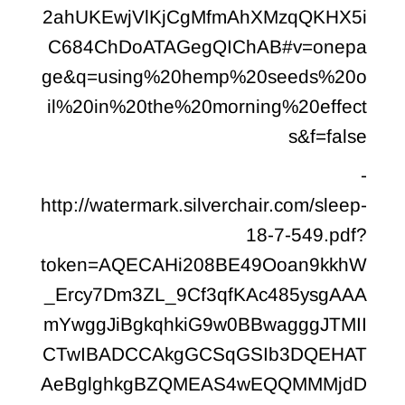
2ahUKEwjVlKjCgMfmAhXMzqQKHX5i
C684ChDoATAGegQIChAB#v=onepa
ge&q=using%20hemp%20seeds%20o
il%20in%20the%20morning%20effect
s&f=false
-
http://watermark.silverchair.com/sleep-
18-7-549.pdf?
token=AQECAHi208BE49Ooan9kkhW
_Ercy7Dm3ZL_9Cf3qfKAc485ysgAAA
mYwggJiBgkqhkiG9w0BBwagggJTMII
CTwIBADCCAkgGCSqGSIb3DQEHAT
AeBglghkgBZQMEAS4wEQQMMMjdD