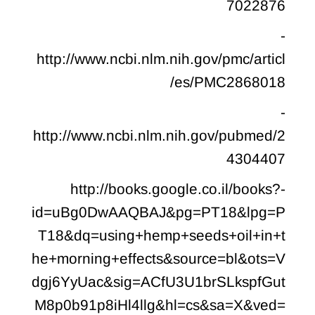
7022876
-
http://www.ncbi.nlm.nih.gov/pmc/articl
es/PMC2868018/
-
http://www.ncbi.nlm.nih.gov/pubmed/2
4304407
-http://books.google.co.il/books?
id=uBg0DwAAQBAJ&pg=PT18&lpg=P
T18&dq=using+hemp+seeds+oil+in+t
he+morning+effects&source=bl&ots=V
dgj6YyUac&sig=ACfU3U1brSLkspfGut
M8p0b91p8iHl4llg&hl=cs&sa=X&ved=