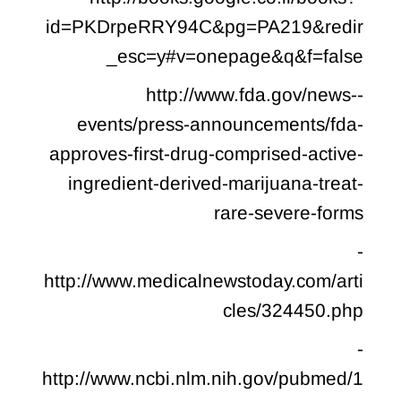
id=PKDrpeRRY94C&pg=PA219&redir
_esc=y#v=onepage&q&f=false
-http://www.fda.gov/news-
events/press-announcements/fda-
approves-first-drug-comprised-active-
ingredient-derived-marijuana-treat-
rare-severe-forms
-
http://www.medicalnewstoday.com/arti
cles/324450.php
-
http://www.ncbi.nlm.nih.gov/pubmed/1