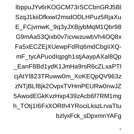
lbppuJYv6rKOGCM73rSCCbnGRJ5Bl
SzqJ1kiiDfkxwI2msdODLHPuz5RjaXu
E_FCjvmwK_9q3yJXBjybMqM1Qbr98
G9mAa53Qixb0v7icvwzuwbVh4OQ8x
Fa5xECZEjXUewpFdRq6mdCbgIiXQ-
mF_tycAPuodIqpgh1stjAaypAXal8Qp
_EanF8Bd1ydK1JmHa9rsR6cZLxaPTl
cjAtYl823TRuww0m_XoKEQpQV963z
zNTjBLf8jk2OvpxTVHmPEURw0nwJZ
5AwodEGkKvzHxp439zAcb6f7RM1mg
h_TOtj1I6FxXORth4YRociLkszLrvaTtu
bzlyxFck_sDpxmnYAFg
-