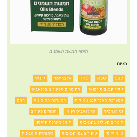
תוסף חמשת השמנים
תגיות
CBD
RSO
THC
אלצהיימר
ג'ינג'ר
גידול קנאביס רפואי
החומרים הפעילים בקנאביס
המערכת האנדוקנבינואידית
המערכת החיסונית
המפ
זני קנאביס
זני קנאביס רפואי
חומרים פעילים
חומרים פעילים בקנאביס
חיזוק מערכת החיסון
טי אייץ סי
טיפול בשמן קנאביס
כימותרפיה טבעית