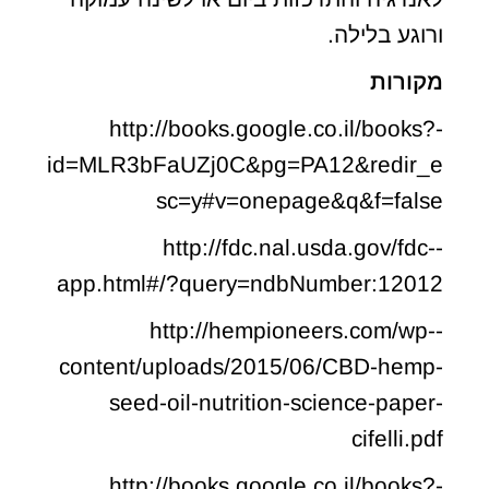
ורוגע בלילה.
מקורות
-http://books.google.co.il/books?
id=MLR3bFaUZj0C&pg=PA12&redir_e
sc=y#v=onepage&q&f=false
-http://fdc.nal.usda.gov/fdc-
app.html#/?query=ndbNumber:12012
-http://hempioneers.com/wp-
content/uploads/2015/06/CBD-hemp-
seed-oil-nutrition-science-paper-
cifelli.pdf
-http://books.google.co.il/books?