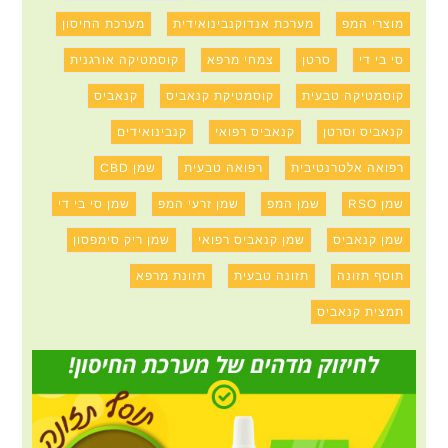
מוצרי המפ
מערכת אנדוקנבינואידית
מערכת החיסון
סי בי די
סרטן
צמחי מרפא
קוסמטיקה אורגנית
קוסמטיקה טבעית
קוסמטיקת קנאביס
קנאביס
קנאביס וסרטן
קנאביס רפואי
קנבינואידים
רפואה אלטרנטיבית
רפואה טבעית
שמן CBD
שמן RSO
שמן המפ
שמן זרעי המפ
שמן סי בי די
שמן קנאביס
שמן קנאביס רפואי
שמן ריק סימפסון
תוסף תזונה
תזונה טבעית
תזונת מרפא
תמצית קנאביס