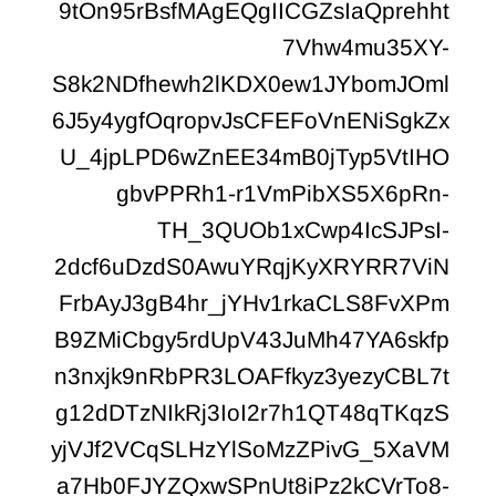
9tOn95rBsfMAgEQgIICGZsIaQprehht
7Vhw4mu35XY-
S8k2NDfhewh2lKDX0ew1JYbomJOml
6J5y4ygfOqropvJsCFEFoVnENiSgkZx
U_4jpLPD6wZnEE34mB0jTyp5VtIHO
gbvPPRh1-r1VmPibXS5X6pRn-
TH_3QUOb1xCwp4IcSJPsI-
2dcf6uDzdS0AwuYRqjKyXRYRR7ViN
FrbAyJ3gB4hr_jYHv1rkaCLS8FvXPm
B9ZMiCbgy5rdUpV43JuMh47YA6skfp
n3nxjk9nRbPR3LOAFfkyz3yezyCBL7t
g12dDTzNIkRj3IoI2r7h1QT48qTKqzS
yjVJf2VCqSLHzYlSoMzZPivG_5XaVM
a7Hb0FJYZQxwSPnUt8iPz2kCVrTo8-