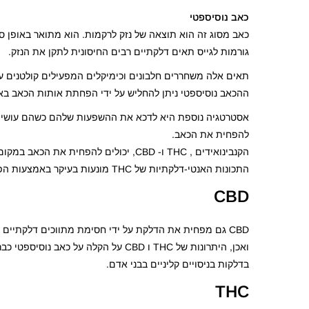
כאב נוסיספטי
כאב מסוג זה הוא תוצאה של נזק לרקמות. הוא מתואר באופן סוב
גורמות לגייס תאים דלקתיים רבים החיסונית לתקן את הנזק.
תאים אלה משחררים חלבונים וכימיקלים המפעילים קולטנים 
ההכאב נוסיספטי ניתן להחליש על ידי הפחתת אותות הכאב בא
אסטרטגיה נוספת היא לדכא את ההשפעות שלהם כשהם עושים א
להפחית את הכאב.
הקנבינואידים , THC ו- CBD, יכולים להפחית את הכאב במקום הפציעה. לשניהם יש השפעות אנטי דלקתיות חזקות.
התכונות האנטי-דלקתיות של THC מונעות בעיקר באמצעות הפעלת קולטני CB2 על תאים חיסוניים אשר מחלישים את תגובת הכאב של הגוף לפציעה.
CBD
CBD גם מפחית את הדלקת על ידי חסימת מתווכים דלקתיים
ואכן, היתרונות של THC ו CBD על הקל
בדלקות בניסויים קליניים בבני אדם.
THC