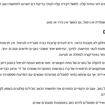
רמים לאי נוחות קלה. למשל דקירה קלה לצורך בדיקת דם תגרום לתחושת כאב 
ית או נימול, גם כאשר אין גירוי או מגע.
קן לא מובנות כראוי, היא לעתים קרובות בעיה מטרידה לטיפול. אין תרופות
עות לוואי מתישות. לפיכך, החיפוש אחר משככי כאבים חדשים וטובים יותר, 
תר כאינדיקציה למחלה או פציעה.
ם להקלה על כאבים של צמח הקנאביס. מאז שימש הצמח לטיפול במגוון רחב
ה/קנאביס הרפואית שדיברו בפגישות הפומביות שנערכו על ידי ארגון הבריאו
יידס, אך גם שימש כמזור לסובלים ממיגרנה ואנשים עם הפרעות ספסטיות ותנ
ל כאב. עצבים היקפיים המזהים את תחושות הכאב מכילים קולטנים בשפע לקנב
דם.
ואידים מסוגלים לדכא כאב באמצעות מנגנונים שונים.