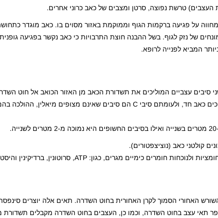
העצבים) טרשת נפוצה, סרטן ומצבים של כאב כרוני אחרים.
חווה על פגיעה ברקמות הגוף וממוקמת באזור מסוים בו. כאב מוגדר כתחושה 
חים של נזק לגוף. בשל ההבנה חוצת התרבויות כי כאב נקשר בפגיעה גופנית,
יותר המביא לפנייה לרופא.
י סיבים עצביים המוליכים את תשדורת הכאב מן האזור הכואב אל חוט השדר
סיבי Aδ הם סיבים מצופי מיאלין בעלי הולכה מהירה אשר מוליכים כאב חד, ולעומתם סיבי C הם סיבים שאינם מצופים מ
.
 קולטני כאב (נוציצפטורים).
רים כימיים מגרים, כגון: ATP, סרוטונין, ברדיקינין והיסטמין.
שורש האחורי הסמוך לקרן האחורית בחוט השדרה. תאים אלה יוצרים סינפסה 
פר תאי עצב בחוט השדרה, וכמו כן, העצבים בחוט השדרה מקבלים תשדורת 