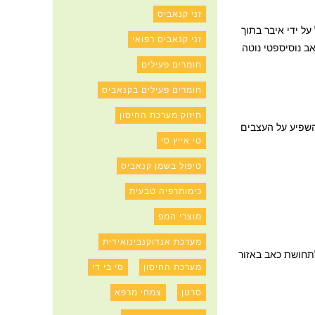
זני קנאביס
על ידי איבר בתוך
זני קנאביס רפואי
ב נוסיספטי נוטה
חומרים פעילים
חומרים פעילים בקנאביס
חיזוק מערכת החיסון
השפיע על העצבים
טי אייץ סי
טיפול בשמן קנאביס
כימותרפיה טבעית
מוצרי המפ
מערכת אנדוקנבינואידית
לתחושת כאב באזור
מערכת החיסון
סי בי די
סרטן
צמחי מרפא