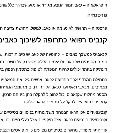
היפראלגזיה – כאב חמור הנובע מגירוי או מגע שבדרך כלל גו
פרסטזיה
פרסטזיה – תחושה לא נעימה או כאב, למשל, תחושת צריבה חשמל
קנביס רפואי כתרופה לשיכוך כאבים
קנאביס כמשכך כאבים –
להופעה של כאב יש סיבות רבות, שחל
סוגים מסוימים של כאב, ולפעמים הקלה מגיע רק על חשבון תופ
העתיקה ביותר יכולים להיות המפתח לטיפול בתסמין הנפוץ ביו
בתחילת המרדף אחר התרופה לכאב, אנשים גילו את המאפייני
מכאיבים, מכאבי ראש ועד לכאב הלידה. רבים מתומכי המריחואנ
מספר מחלות שקנאביס יכול להוביל להקלה בהן ביניהם סרטן, א
קנאביס רפואי עזר להקל על תסמיני הכאב שלהם.
קנבינואידים אכן הראו הבטחה משמעותית בניסויים בסיסיים ע
וקנבינואידים נראים ככאבי עצב היקפיים אצל בעלי חיים ובני א
עוד יותר מעודד, מחקרים בסיסיים מציעים כי אופיאטים וקנבינ