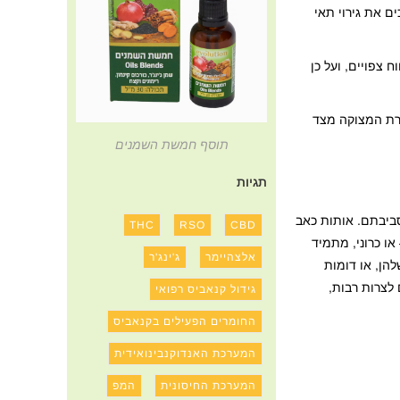
גן, אשר מאטים ומאריכים את גירוי תאי
 צפויים, ועל כן
ורת המצוקה מצד
תוסף חמשת השמנים
תגיות
סביבתם. אותות כאב
THC
RSO
CBD
או כרוני, מתמיד
אלצהיימר
ג'ינג'ר
להן, או דומות
 לצרות רבות,
גידול קנאביס רפואי
החומרים הפעילים בקנאביס
המערכת האנדוקנבינואידית
המערכת החיסונית
המפ