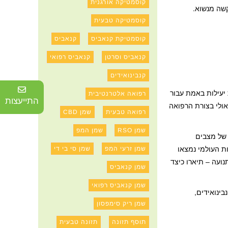
קוסמטיקה אורגנית
קשה מנשוא.
קוסמטיקה טבעית
קוסמטיקת קנאביס
קנאביס
קנאביס וסרטן
קנאביס רפואי
קנבינואידים
 יעילות באמת עבור
רפואה אלטרנטיבית
התייעצות
אולי בצורת הרפואה
רפואה טבעית
שמן CBD
שמן RSO
שמן המפ
 של מצבים
שמן זרעי המפ
שמן סי בי די
ת העולמי נמצאו
ועה – תיארו כיצד
שמן קנאביס
שמן קנאביס רפואי
ינואידים,
שמן ריק סימפסון
תוסף תזונה
תזונה טבעית