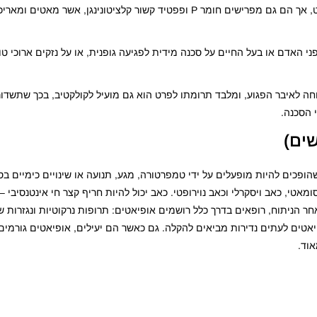
המוליך העצבי העיקרי המופרש מסיבי חישת הכאב הוא גלוטמט, אך הם גם מפרישים חומר P ופפטיד קשור קלציטונינ
 האדם או בעל החיים על סכנה מידית לפגיעה גופנית, או על נזקים ארוכי טווח
חה לאיבר הפגוע, ומלבד תרומתו לפרט הוא גם מועיל לקולקטיב, בכך שתשד
 הסכנה.
ים)
פכים להיות מופעלים על ידי טמפרטורה, מגע, תנועה או שינויים כימיים ב
טי, כאב ויסקרלי וכאב נוירופטי. כאב יכול להיות חריף קצר חי אינטנסיבי – 
חר הניתוח, רופאים בדרך כלל רושמים אופיאטים: תרופות נרקוטיות ונגזרות ש
פיאטים לעתים נדירות מביאים להקלה. גם כאשר הם יעילים, אופיאטים גורמים
אוד.