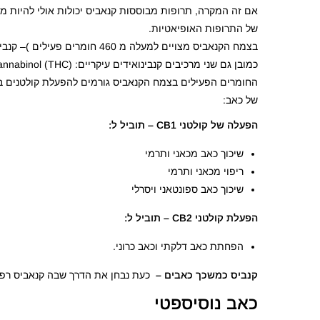
אם זה המקרה, תרופות מבוססות קנאביס יכולות אולי להיות מ
של התרופות האופיאטיות.
בצמח הקנאביס מצויים למעלה מ 460 חומרים פעילים )– קנבינואידים )כ 100 במספר, טרפנואידים ופלבנואידים.
כמובן גם שני מרכיבים קנבינואידים עיקריים: Δ9-tetrahydrocannabinol (THC) ו(CBD)– Cannabidiol.
של כאב:
הפעלה של קולטני CB1 – תוביל ל:
שיכוך כאב מכאני ותרמי
ריפוי מכאני ותרמי
שיכוך כאב ספונטאני ויסרלי
הפעלת קולטני CB2 – תוביל ל:
הפחתת כאב דלקתי וכאב כרוני.
קנביס כמשכך כאבים –
כעת נבחן את הדרך שבה קנאביס רפואי
כאב נוסיספטי