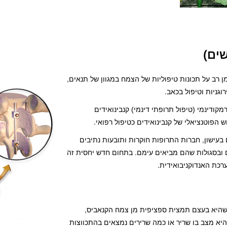
ים)
רב על תכונות טיפוליות של הצמח במגוון של תנאים,
וגניות וטיפול בכאב.
ודינמי (טיפול תרופתי דינמי) קנבינואידים
הפוטנציאלי של קנבינואידים כטיפול רפואי.
עישון, חברות התרופות חוקרות ותובעות נתיבים
ם ובסגולות שהם מביאים עימם. בתחום חדש יחסית זה
רכת האנדוקניבואידית.
ם התרופה נביקסימול זמינה בקנדה ובאירופה, nabiximols, שהיא בעצם תמצית ספציפית מן צמח הקנאביס,
יא מצב בו שריר או כמה שרירים נמצאים בהתכווצות