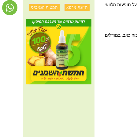
ל תופעות הלוואי
תזונת מרפא
תמצית קנאביס
ו מהסוג CB1 וCB2 במוקדים שונים בגוף לשיכוח כאב, במודלים