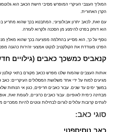
הקרן האחורית.
עם זאת, לכאב יתרון אבולוציוני, המתבטא בכך שהוא מתריע בפני
הוא דוחק בפרט להימנע מן הסכנה ולקרוא לעזרה.
נוסף על כך, הוא מסייע בהחלמה מפציעה בכך שהוא מאלץ מנו
הפרט מעודדת את הקולקטיב לנקוט אמצעי זהירות כהגנה מפני
קנאביס כמשכך כאבים (גילויים חדש
אותות העצבים שהמוח שלנו מפרש ככאב מקורם בתאי קולטן שהו
מגיעים למוח על ידי אחד משלושת המסלולים העיקריים: כאב סומא
במשך ימים עד שנים. עבור כאבים חריפים, כגון אי הנוחות שלא
מבחינה כימית לאופיום. עבור כאבים כרוניים, לעומת זאת, או
לעתים קרובות עלולים לגרום לבחילות ונוטים להיות ממכרים מ
סוגי כאב:
כאב נוסיספטי