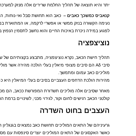
יתר והיא תוצאה של תהליך החלמת שרירים אלה מנזק למערכת 
קנאביס כמשכך כאבים –
כאב הוא תחושת סבל ואי-נוחות, המ
נעימה הקשורה בנזק ממשי או אפשרי לרקמה, או המתוארת במונ
לפגוע במידה ניכרת באיכות החיים והוא נחשב לתסמין הנפוץ ב
נוציצפציה
תהליך חישת הכאב, נקרא נוציצפציה, מתבצע בקצותיהם של שנ
מוליכים כאב עמום ומתמשך.
מהירות הולכת הדחפים העצביים בסיבים בעלי המיאלין היא כ-20 מטרים בשנייה ואילו בסיבים החשופים היא נמוכה מ-2 מטרים לשנייה
מאחר שסיבים אלה מוליכים תשדורת המפורשת ככאב, הם מכונים
קולטני הכאב רגישים לחום וקור, לגירוי מכני, לשינויים ברמת החומציות ולנוכחות חומ
העצבים בחוט השדרה
גרעיניהם של התאים המוליכים תחושת כאב נמצאים בגנגליון ה
כאשר האקסונים של התאים המוליכים יוצרים סינפסות עם מס