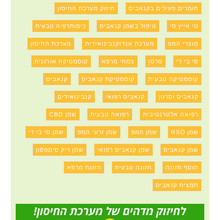
חומרים פעילים בקנאביס
חיזוק מערכת החיסון
טי אייץ סי
טיפול בשמן קנאביס
כימותרפיה טבעית
מוצרי המפ
מערכת אנדוקנבינואידית
מערכת החיסון
סי בי די
סרטן
צמחי מרפא
קוסמטיקה אורגנית
קוסמטיקה טבעית
קוסמטיקת קנאביס
קנאביס
קנאביס וסרטן
קנאביס רפואי
קנבינואידים
רפואה אלטרנטיבית
רפואה טבעית
שמן CBD
שמן RSO
שמן המפ
שמן זרעי המפ
שמן סי בי די
שמן קנאביס
שמן קנאביס רפואי
שמן ריק סימפסון
תוסף תזונה
תזונה טבעית
תזונת מרפא
תמצית קנאביס