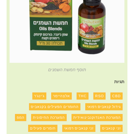
תוסף חמשת השמנים
תגיות
CBD
RSO
THC
אלצהיימר
ג'ינג'ר
גידול קנאביס רפואי
החומרים הפעילים בקנאביס
המערכת האנדוקנבינואידית
המערכת החיסונית
המפ
זני קנאביס
זני קנאביס רפואי
חומרים פעילים