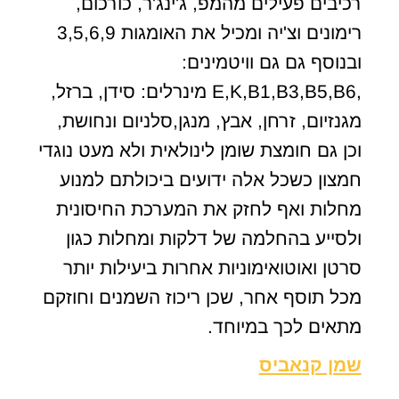
רכיבים פעילים מהמפ, ג'ינג'ר, כורכום,
רימונים וצ'יה ומכיל את האומגות 3,5,6,9
ובנוסף גם גם וויטמינים:
,E,K,B1,B3,B5,B6 מינרלים: סידן, ברזל,
מגנזיום, זרחן, אבץ, מנגן,סלניום ונחושת,
וכן גם חומצת שומן לינולאית ולא מעט נוגדי
חמצון כשכל אלה ידועים ביכולתם למנוע
מחלות ואף לחזק את המערכת החיסונית
ולסייע בהחלמה של דלקות ומחלות כגון
סרטן ואוטואימוניות אחרות ביעילות יותר
מכל תוסף אחר, שכן ריכוז השמנים וחוזקם
מתאים לכך במיוחד.
שמן קנאביס