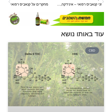
זני קנאביס רפואי – אינידקה, סאטיבה, רודראליס, זנים טהורים והיברידים
מחקרים על קנאביס רפואי
עוד באותו נושא
CBD