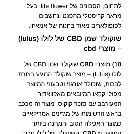
לתחום, הסבונים של life flower בעלי
מראה קריסטלי מהפנט ונחשבים
לפופולארים מאוד בחנות של אמאזון.
שוקולד שמן CBD של לולו (lulus)
– מוצרי cbd
10) מוצרי
CBD
שוקולד שמן CBD של
לולו (lulus) – מוצר שוקולד המגיע בצורת
לבבות, שוקולד אורגני וטבעוני המיוצר
מפולי קקאו המיובאים מאקוואדור
המעורבב עם סוכר קוקוס, מוצר זה מככב
בראש הרשימות של מגזינים אמריקאיים
כמוצר האכילה הטוב והמהנה ביותר
המיוצר מ CBD, השוקולד של לולו מכיל