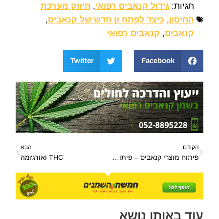
תגיות:
גידול קנאביס רפואי
,
חיזוק מערכת
החיסון
,
כיצד לפתח זן חדש של קנאביס
,
קנאביס
,
קנאביס רפואי
Twitter
Facebook
הקודם
הבא
פיתוח מוצרי קנאביס – פיתוח מוצרי קנאביס בישראל
THC ואורגזמה
עוד באותו נושא