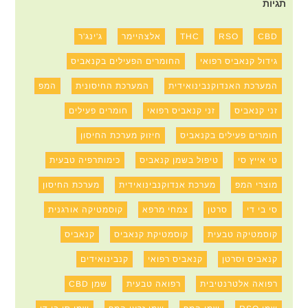
תגיות
CBD
RSO
THC
אלצהיימר
ג'ינג'ר
גידול קנאביס רפואי
החומרים הפעילים בקנאביס
המערכת האנדוקנבינואידית
המערכת החיסונית
המפ
זני קנאביס
זני קנאביס רפואי
חומרים פעילים
חומרים פעילים בקנאביס
חיזוק מערכת החיסון
טי אייץ סי
טיפול בשמן קנאביס
כימותרפיה טבעית
מוצרי המפ
מערכת אנדוקנבינואידית
מערכת החיסון
סי בי די
סרטן
צמחי מרפא
קוסמטיקה אורגנית
קוסמטיקה טבעית
קוסמטיקת קנאביס
קנאביס
קנאביס וסרטן
קנאביס רפואי
קנבינואידים
רפואה אלטרנטיבית
רפואה טבעית
שמן CBD