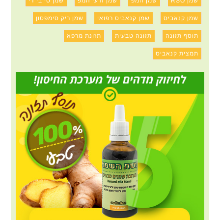
שמן RSO
שמן המפ
שמן זרעי המפ
שמן סי בי די
שמן קנאביס
שמן קנאביס רפואי
שמן ריק סימפסון
תוסף תזונה
תזונה טבעית
תזונת מרפא
תמצית קנאביס