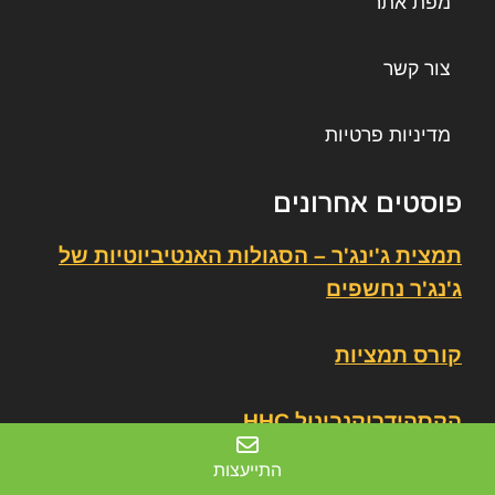
מפת אתר
צור קשר
מדיניות פרטיות
פוסטים אחרונים
תמצית ג'ינג'ר – הסגולות האנטיביוטיות של
ג'נג'ר נחשפים
קורס תמציות
הקסהידרוקנבינול HHC
התייעצות
חמשת השמנים לטיפול משלים בברונכיטיס