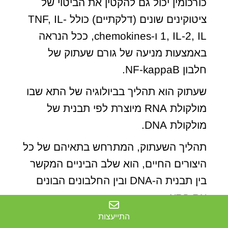
כורכומין יכול גם להקטין את הביטוי של
ציטוקינים שונים (דלקתיים) כולל TNF, IL-
1, IL-2, IL ו-chemokines, ככל הנראה
באמצעות מניעה של גורם שעתוק של
חלבון NF-kappaB.
שעתוק הוא תהליך בביולוגיה של התא שבו
מולקולת RNA מיוצרת לפי תבנית של
מולקולת DNA.
תהליך השעתוק, המתרחש בתאיהם של כל
היצורים החיים, הוא שלב הביניים המקשר
בין תבנית ה-DNA ובין החלבונים הבונים
את התא.
התייעצות
מעניין, עם זאת, שכורכומין במינונים נמוכים