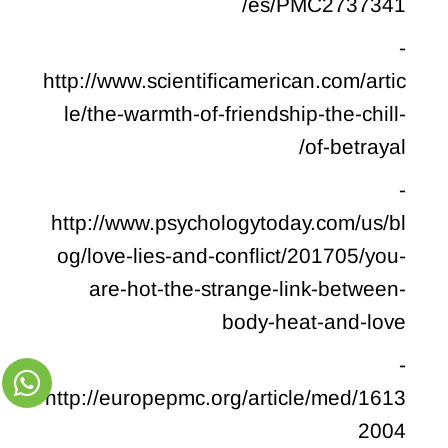
es/PMC2737341/
-
http://www.scientificamerican.com/artic
le/the-warmth-of-friendship-the-chill-
of-betrayal/
-
http://www.psychologytoday.com/us/bl
og/love-lies-and-conflict/201705/you-
are-hot-the-strange-link-between-
body-heat-and-love
-
http://europepmc.org/article/med/1613
2004