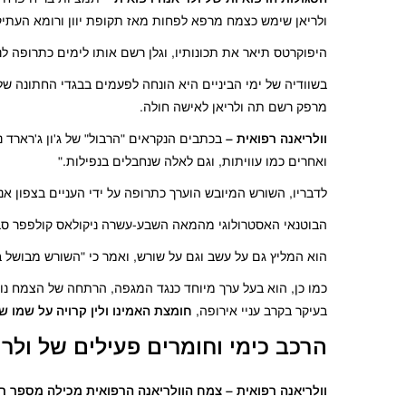
ולריאן שימש כצמח מרפא לפחות מאז תקופת יוון ורומא העתיק
היפוקרטס תיאר את תכונותיו, וגלן רשם אותו לימים כתרופה לנד
מרפק רשם תה ולריאן לאישה חולה.
וולריאנה רפואית –
בכתבים הנקראים "הרבול" של ג'ון ג'רארד 
ואחרים כמו עוויתות, וגם לאלה שנחבלים בנפילות."
לדבריו, השורש המיובש הוערך כתרופה על ידי העניים בצפון אנ
הבוטנאי האסטרולוגי מהמאה השבע-עשרה ניקולאס קולפפר סב
הוא המליץ ​​גם על עשב וגם על שורש, ואמר כי "השורש מבושל 
כמו כן, הוא בעל ערך מיוחד כנגד המגפה, הרתחה של הצמח נ
בעיקר בקרב עניי אירופה,
חומצת האמינו ולין קרויה על שמו 
הרכב כימי וחומרים פעילים של ולר
וולריאנה רפואית – צמח הוולריאנה הרפואית מכילה מספר 