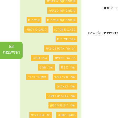
קוסמטיקה אורגנית
ת מחסום הדם – מוח כדי לתרום
קוסמטיקה טבעית
קוסמטיקת קנאביס
קנאביס
קנאביס וסרטן
קנאביס רפואי
כשירים ולריאנים.
קנבינואידים
רפואה אלטרנטיבית
התייעצות
רפואה טבעית
שמן CBD
שמן RSO
שמן המפ
שמן זרעי המפ
שמן סי בי די
שמן קנאביס
שמן קנאביס רפואי
שמן ריק סימפסון
תוסף תזונה
תזונה טבעית