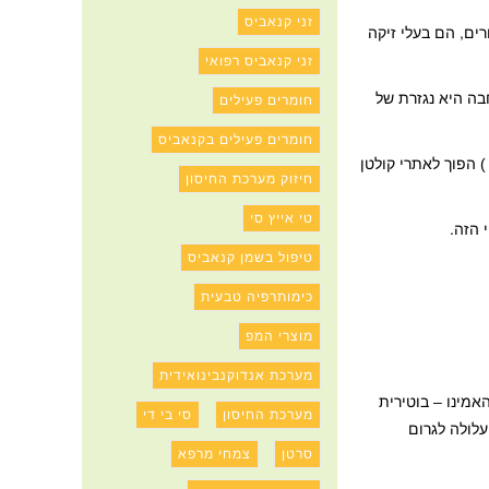
זני קנאביס
חצה אחרים, הם בעלי זיקה
זני קנאביס רפואי
בה היא נגזרת של
חומרים פעילים
חומרים פעילים בקנאביס
) הפוך לאתרי קולטן
חיזוק מערכת החיסון
טי אייץ סי
 הזה.
טיפול בשמן קנאביס
כימותרפיה טבעית
מוצרי המפ
מערכת אנדוקנבינואידית
אמינו – בוטירית
מערכת החיסון
סי בי די
עלולה לגרום
סרטן
צמחי מרפא