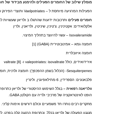
מומלץ שילוב של החומרים הפעילים ולהימנע מבידוד של חומ
הפעילות המרגיעה מיוחסת ל – Vaelpotriates ותוצרי הפירוק שלהם, וחלק ל- Valerianic Acid ומרכיבים נוספים.
חומרים פעילים
ותרכובות ידועות שהתגלו ב ולריאן שעשויות 
אלקלואידים: אקטינינין, צ'טינין, שיניטין, ולריאנין, ולרין
Isovaleramide – עשוי להיווצר בתהליך המיצוי.
חומצה גמא – אמינובוטירית (GABA) [1]
חומצה איזובלרית
אירידואידים, כולל valepotriates: isovaltrate ו- valtrate [8]
Sesquiterpenes- (הכלול בשמן ההפכפך): חומצה ולרנית, חומצה הידרוקסי-וולרנטית וחומצה אצטוקסי-ולרנית
פלבאנונים: הספרידין, 6-מתילאפיגנין, ולינרין
וולריאנה רפואית –
בגלל השימוש ההיסטורי של ולריאן כתרופת 
הופנו לאינטראקציה של מרכיבי ולריה עם הקולטן GABA.
מחקרים רבים נותרו חד משמעיים וכולם דורשים אימות קליני.
מנגנון הפעולה של ולריאן בכלל, וכתרופת הרגעה קלה בפרט, לא