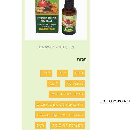
תוסף חמשת השמנים
תגיות
THC
RSO
CBD
אלצהיימר
ג'ינג'ר
גידול קנאביס רפואי
 הבסיסיים ביותר
החומרים הפעילים בקנאביס
המערכת האנדוקנבינואידית
המערכת החיסונית
המפ