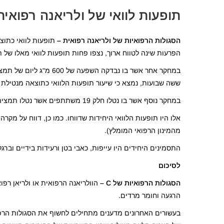
תופעות לוואי של ולריאנה רפואית
הסגולות הרפואיות של ולריאנה רפואית –
תופעות לוואי כתוצ
הפרעות שינה לטווח ארוך, נצפו פחות תופעות לוואי מאלו של
ששה שבועות, נמצא כי שיעור תופעות הלוואי כתוצאה מנטילת תמצית הצמח עמד על 28.4% לעומת 36% בקרב נוטל
במחקר נוסף אשר בו נטלו חלק 19 משתתפים אשר נטלו תמצית של הצמח משך ששה שבועות, נצפו שלושה מקרים של "חלומות מוחשיים".
מהמינון הרפואי המומלץ).
התסמינים היחידים היו עייפות, כאבי בטן ורעידות בידיים וברגל
לסיכום
הסגולות הרפואיות של C –
הוולריאנה הרפואית או ולריאן רפ
הרגעה וחומר מרדים.
בעשורים האחרונים מדענים מתחילים לחשוף את הסגולות הרפו