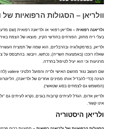
וו
לריאן – הסגולות הרפואיות של 
ולריאנה רפואית – וו
בעלי ריח מתוק, הפורחים בחודשי הקיץ, מוצאו של הצמח באירו
ולריאן, בפרמקולוגיה ובהרבליזם, הוא שמה של תמצית העשויה
שאלה רוככו (באמצעות השריה), נכתשו, ויובשו. בהתבסס על צו
מרגיעות וכי הוא יעיל לטיפול בחרדה.
שם העשב 
הגינה (כדי להבדיל אותו ממינים אחרים של ולריאנה), הליוטרופי
(המשמש גם לצמחים בסוג שטאשי).
אינו קשור.
ולריאן היסטוריה
הסגולות הרפואיות של ולריאנה רפואית –
תמציות בריח פרחי