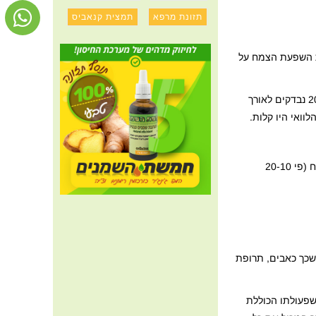
תזונת מרפא
תמצית קנאביס
ת השפעת הצמח על
במחקר אחר אשר בו נבדקה השפעה של 600 מ"ג ליום של תמצית ולריאן לעומת 10 מ"ג ליום של תרופה ממשפחת הבנזודיאזיפינים בקרב 202 נבדקים לאורך
אלו היו תופעות הלוואי היחידות שדווחו. כמו כן, דווח על מקרה בו נערה ניסתה להתאבד באמצעות בליעת כמות של כ-20 גרם של שורש הצמח (פי 20-10
שכך כאבים, תרופת
שפעולתו הכוללת