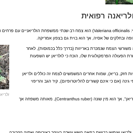
ולריאנה רפואית
לריאן רפואי או ולריאנה רפואית (שם מדעי: Valeriana officinalis) הוא צמח רב-שנתי ממשפחת הולריאניי
פה ובחלקים של אסיה, אך הוא בוית גם בצפון אמריקה.
 משורשי הצמח שנמכרת באריזות (בדרך כלל בכמוסות), לאחר
רת הפעולה הפרמקולוגית שלו, הוכח כי לולריאן יש השפעות
נגזר מהשם האישי ולריה והפועל הלטיני valere (להיות חזק, בריא), שמות אחרים המשמשים לצמח זה כוללים ולריאן
 גינה (אם כי אינם קשורים להליוטרופיום), קיר הגב והריפוי
ולריא
ולריאן אדום, הגדל לעיתים קרובות בגנים, נקרא לעיתים גם "ולריאן", אך הוא מין שונה (Centranthus ruber), מאותה משפחה אך
 ולריאן שימשו כבושם במאה השש עשרה בעיקר באירופה ואסיה הקרובה.