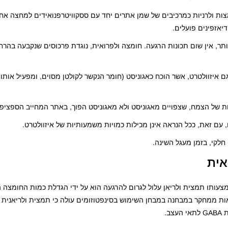
, חלק מהאנלוגים של GABA, ובמיוחד חומצות ולרניות כמרכיבים של שמן אתרים יחד עם ססקוויטרפנואידים למ
יותר, אין שום תכונות הרגעה. חומצה ולפרואית, נוגדת פרכוסים שנקבעה בהרח
גם איזוולטרט, אשר הוכח כאגוניסט (חומר הנקשר לקולטן מסוים, ומפעיל אותו 
 של הצמח, שצפויים מאגוניסט ולא מאגוניסט הפוך, באתר המחייב הספציפי
עם זאת, ככל הנראה אינן מכילות כמויות משמעותיות של איזוולטרט.
 חלקי, בזמן מעגל השינה.
אית
צעותו תמצית ולריאן עלול לגרום להרגעה הוא על ידי הגדלת כמות החומצה ה
י, תוצאות ממחקר במבחנה במבחן השימוש בסינפטוזומים עולה כי תמצית ולריאנית 