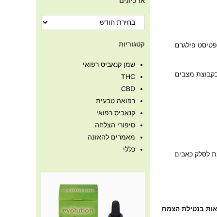
ארכיונים
קטגוריות
"קנאתם" של האלפים. במאה ה -16, הרפורמטור האנאפטיסט פילגרם
שמן קנאביס רפואי
 בקבוצת מצבים
THC
CBD
רפואה טבעית
קנאביס רפואי
סיפורי הצלחה
מאמרים להאזנה
כללי
ת לסלק כאבים
אות בנטילת הצמח