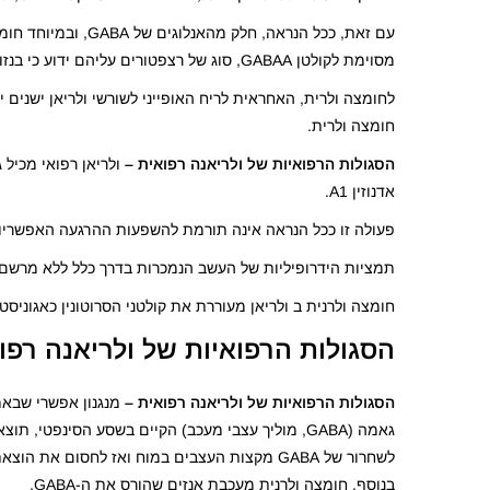
עם זאת, ככל הנראה
מסוימת לקולטן GABAA, סוג של רצפטורים עליהם ידוע כי בנזודיאזפינים פועלים.
לחומצה ולרית, האחראית לריח האופייני לשורשי ולריאן ישנים 
חומצה ולרית.
הסגולות הרפואיות של ולריאנה רפואית –
ולריאן רפואי מכיל 
אדנוזין A1.
פעולה זו ככל הנראה אינה תורמת להשפעות ההרגעה האפשריות
תמציות הידרופיליות של העשב הנמכרות בדרך כלל ללא מרשם, 
חומצה ולרנית ב ולריאן מעוררת את קולטני הסרוטונין כאגוניסט
הסגולות הרפואיות של ולריאנה רפו
הסגולות הרפואיות של ולריאנה רפואית –
מנגנון אפשרי שבאמ
גאמה (GABA, מוליך עצבי מעכב) הקיים בשסע הסינפט
לשחרור של GABA מקצות העצבים במוח ואז לחסום את הוצאת GABA לתאי העצב.
בנוסף, חומצה ולרנית מעכבת אנזים שהורס את ה-GABA.