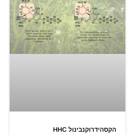
הקסהידרוקנבינול HHC