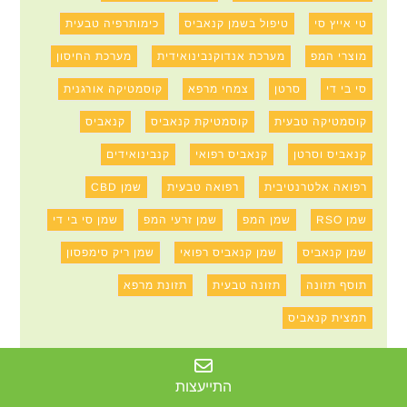
טי אייץ סי
טיפול בשמן קנאביס
כימותרפיה טבעית
מוצרי המפ
מערכת אנדוקנבינואידית
מערכת החיסון
סי בי די
סרטן
צמחי מרפא
קוסמטיקה אורגנית
קוסמטיקה טבעית
קוסמטיקת קנאביס
קנאביס
קנאביס וסרטן
קנאביס רפואי
קנבינואידים
רפואה אלטרנטיבית
רפואה טבעית
שמן CBD
שמן RSO
שמן המפ
שמן זרעי המפ
שמן סי בי די
שמן קנאביס
שמן קנאביס רפואי
שמן ריק סימפסון
תוסף תזונה
תזונה טבעית
תזונת מרפא
תמצית קנאביס
התייעצות