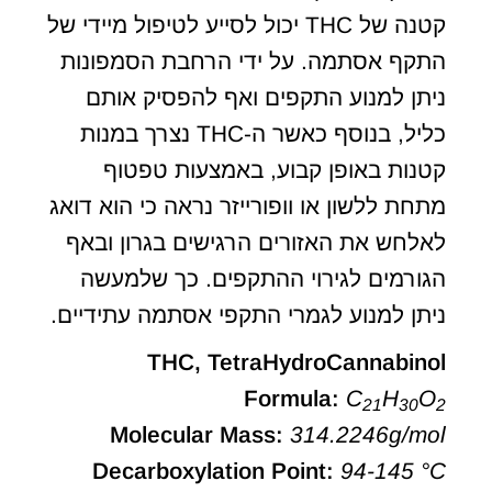
קטנה של THC יכול לסייע לטיפול מיידי של
התקף אסתמה. על ידי הרחבת הסמפונות
ניתן למנוע התקפים ואף להפסיק אותם
כליל, בנוסף כאשר ה-THC נצרך במנות
קטנות באופן קבוע, באמצעות טפטוף
מתחת ללשון או וופורייזר נראה כי הוא דואג
לאלחש את האזורים הרגישים בגרון ובאף
הגורמים לגירוי ההתקפים. כך שלמעשה
ניתן למנוע לגמרי התקפי אסתמה עתידיים.
THC, TetraHydroCannabinol
Formula:
C
H
O
21
30
2
Molecular Mass:
314.2246g/mol
Decarboxylation Point:
94-145 °C