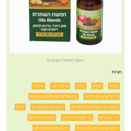
תוסף חמשת השמנים
תגיות
CBD
RSO
THC
אלצהיימר
ג'ינג'ר
גידול קנאביס רפואי
החומרים הפעילים בקנאביס
המערכת האנדוקנבינואידית
המערכת החיסונית
המפ
זני קנאביס
זני קנאביס רפואי
חומרים פעילים
חומרים פעילים בקנאביס
חיזוק מערכת החיסון