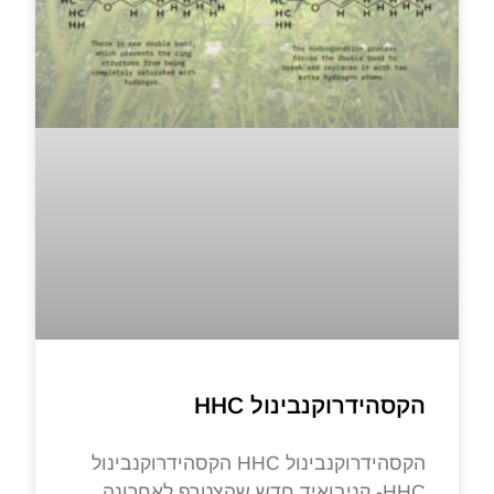
הקסהידרוקנבינול HHC
הקסהידרוקנבינול HHC הקסהידרוקנבינול
HHC- קניבואיד חדש שהצטרף לאחרונה