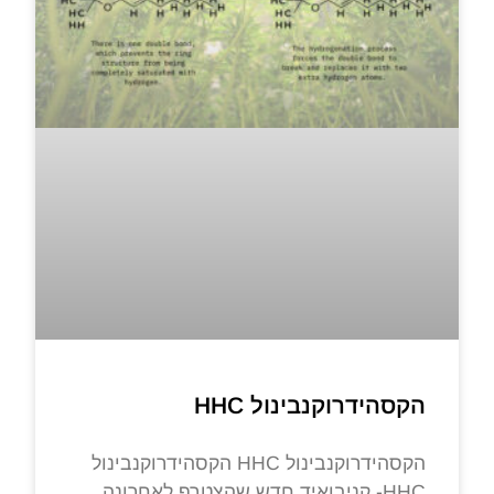
הקסהידרוקנבינול HHC
הקסהידרוקנבינול HHC הקסהידרוקנבינול
HHC- קניבואיד חדש שהצטרף לאחרונה