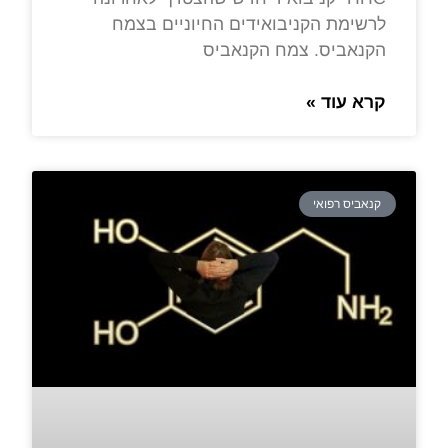
לרשימת הקניבואידים החיוניים בצמח
הקנאביס. צמח הקנאביס
קרא עוד »
קנאביס רפואי