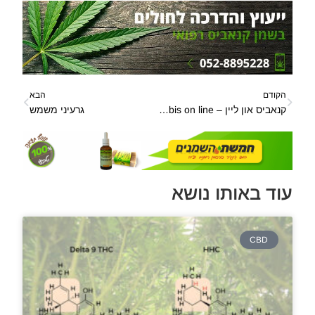
הקודם
הבא
קנאביס און ליין – cannabis on line
גרעיני משמש
עוד באותו נושא
CBD