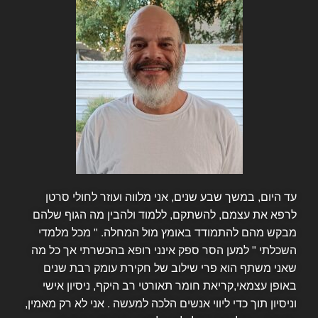
עד היום, במשך שבע שנים, אני מלווה ועוזר לחולי סרטן
לרפא את עצמם, להשתקם, ללמוד ולהבין מה הגוף שלהם
מבקש מהם להתמודד באומץ מול המחלה. " מכל מלמדי
השכלתי " למען הסר ספק אינני רופא בהכשרתי אך כל מה
שאני משתף הוא פרי שילוב של חקירת עומק רבת שנים
באופן עצמאי,קריאת חומר תאורטי רב היקף, ניסיון אישי
וניסיון תוך כדי ליווי אנשים הלכה למעשה . אני לא רק מאמין,