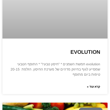
EVOLUTION
evolution חמשת השמנים * "חיסון טבעי!" * התוסף הטבעי
שמסייע לגוף בחיזוק מדהים של מערכת החיסון. הזלפת 20-15
טיפות ביום מתוסף
קרא עוד »