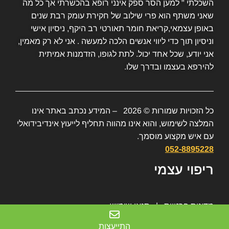
השכלתי " למען הסר ספק אינני רופא בהכשרתי אך כל מה
שאני משתף הוא פרי שילוב של חקירת עומק רבת שנים
באופן עצמאי,קריאת חומר תאורטי רב היקף, ניסיון אישי
וניסיון תוך כדי ליווי אנשים הלכה למעשה . אני לא רק מאמין,
אני יודע, שכל אחד יכול. לתת לגופו, הזדמנות אמיתית
להירפא בעצמו ובדרך שלו.
כל הזכויות שמורות © 2026 – המידע נכתב באתר אינו
המלצה לשימוש, והוא אינו מהווה תחליף לייעוץ אינדיבידואלי
עם איש מקצוע מוסמך.
052-8895228
ריפוי עצמי
מדינות פרטיות
|
תנאי שימוש
התייעצות