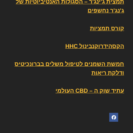
תמצית ג'ינג'ר – הסגולות האנטיביוטיות של
ג'נג'ר נחשפים
קורס תמציות
הקסהידרוקנבינול HHC
חמשת השמנים לטיפול משלים בברונכיטיס
ודלקת ריאות
עתיד שוק ה – CBD העולמי