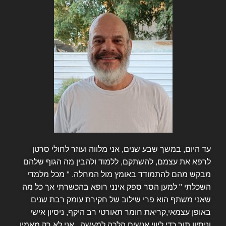
עד היום, במשך שבע שנים, אני מלווה ועוזר לחולי סרטן
לרפא את עצמם, להשתקם, ללמוד ולהבין מה הגוף שלהם
מבקש מהם להתמודד באומץ מול המחלה. " מכל מלמדי
השכלתי " למען הסר ספק אינני רופא בהכשרתי אך כל מה
שאני משתף הוא פרי שילוב של חקירת עומק רבת שנים
באופן עצמאי,קריאת חומר תאורטי רב היקף, ניסיון אישי
וניסיון תוך כדי ליווי אנשים הלכה למעשה . אני לא רק מאמין,