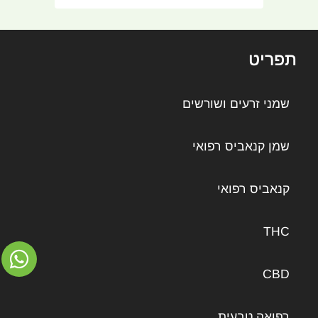
תפריט
שמני זרעים ושורשים
שמן קנאביס רפואי
קנאביס רפואי
THC
CBD
רפואה טבעית