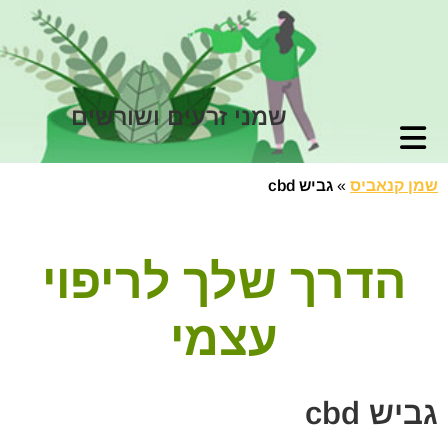
שמני זרעים ושורשים
שמן קנאביס
»
גביש cbd
הדרך שלך לריפוי
עצמי
גביש cbd