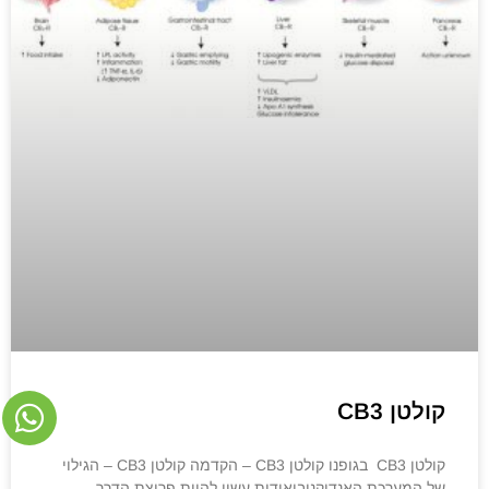
קולטן CB3
קולטן CB3 בגופנו קולטן CB3 – הקדמה קולטן CB3 – הגילוי
של המערכת האנדוקניבואידית עשוי להיות פריצת הדרך