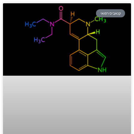
קנאביס רפואי