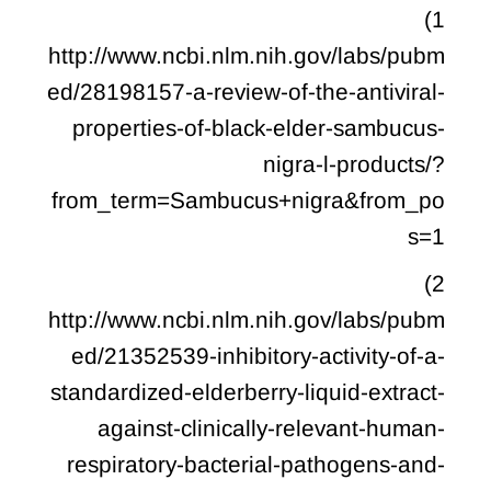
1)
http://www.ncbi.nlm.nih.gov/labs/pubm
ed/28198157-a-review-of-the-antiviral-
properties-of-black-elder-sambucus-
nigra-l-products/?
from_term=Sambucus+nigra&from_po
s=1
2)
http://www.ncbi.nlm.nih.gov/labs/pubm
ed/21352539-inhibitory-activity-of-a-
standardized-elderberry-liquid-extract-
against-clinically-relevant-human-
respiratory-bacterial-pathogens-and-