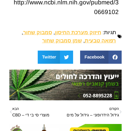
http://www.ncbi.nlm.nih.gov/pubmed/3
0669102
תגיות:
חיזוק מערכת החיסון
,
סמבוק שחור
,
רפואה טבעית
,
שמן סמבוק שחור
Twitter
Facebook
הקודם
הבא
גידול הידרופוני – גידול על מים
מוצרי סי בי די – CBD