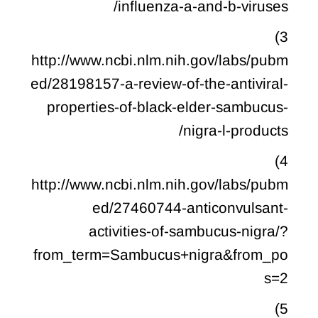
influenza-a-and-b-viruses/
3)
http://www.ncbi.nlm.nih.gov/labs/pubm
ed/28198157-a-review-of-the-antiviral-
properties-of-black-elder-sambucus-
nigra-l-products/
4)
http://www.ncbi.nlm.nih.gov/labs/pubm
ed/27460744-anticonvulsant-
activities-of-sambucus-nigra/?
from_term=Sambucus+nigra&from_po
s=2
5)