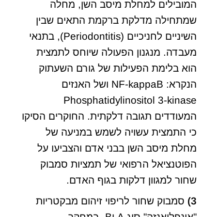
המובילים למחלת מיסב השן, מחלה
שמתחילה מדלקת ברקמת התאים שבין
השיניים לחניכיים (Periodontitis), בתנאי
מעבדה. מנגנון הפעולה שיוחס לתמצית
הוא בלימת הפעילות של גורם השעתוק
הנקרא: NF-kappaB ושל האנזים
Phosphatidylinositol 3-kinase
המעודדים תגובה דלקתית. החוקרים הסיקו
כי התמצית עשויה לשמש במניעה של
מחלת מיסב השן בבני אדם והצביעו על
הפוטנציאל הרפואי של תמציות סמבוק
שחור למגוון דלקות בגוף האדם.
3)
סמבוק שחור לריפוי זיהום מבקטריות
"אינפלואנזה" סוג A וB- במחקר