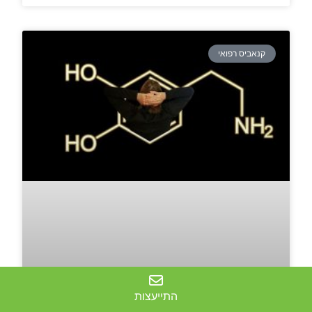
קנאביס רפואי
התייעצות