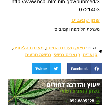
http://www.ncbi.nlm.nih.gov/pubmed/3
0721403
שמן קנאביס
מערכת הלימפה וקנאביס
תגיות:
חיזוק מערכת החיסון
,
מערכת הלימפה
,
קנאביס
,
קנאביס רפואי
,
רפואה טבעית
Twitter
Facebook