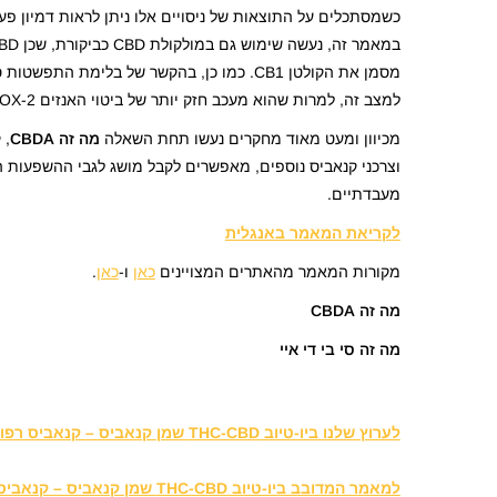
למצב זה, למרות שהוא מעכב חזק יותר של ביטוי האנזים COX-2, ולכן ייתכן ושילוב בין שניהם יהיה יעיל למניעת סרטן מסוג זה.
מכיוון ומעט מאוד מחקרים נעשו תחת השאלה
מה זה CBDA
, 
וצרכני קנאביס נוספים, מאפשרים לקבל מושג לגבי ההשפעות הח
מעבדתיים.
לקריאת המאמר באנגלית
מקורות המאמר מהאתרים המצויינים
כא
ן
ו-
כאן
.
מה זה CBDA
מה זה סי בי די איי
לערוץ שלנו ביו-טיוב THC-CBD שמן קנאביס – קנאביס רפואי
למאמר המדובב ביו-טיוב THC-CBD שמן קנאביס – קנאביס רפואי