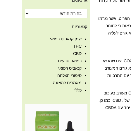
ארכיונים
אות והבחילות בכל פרט בנפרד. במסגרת הניסוי נעשו בדיקות של אותן תמיסות CBDA על רקמות מוח של חולדות
 של הפריט, אשר נגרמו
סום את קולטני הקנבינואידים (CB) מסוג 1. תוצאות אלו מראות כי לחומר
קטגוריות
ת והקאות בחיות ותומך בהשערה כי CBDA מדכא תופעה זאת ללא קשר לקולטן CB1 ולכן לא גורם לעליה
שמן קנאביס רפואי
THC
CBD
מוות אשר נגרם מסרטן השד מתרחש בקירוב של 90% בעקבות מטאסטאזיס (מעבר של תאים סרטניים בכלי הדם) אל העצמות והריאות. COX-2 הינו שמו של
רפואה טבעית
תכן כי הוא גורם המעורב
קנאביס רפואי
זים שונים, הודגרו יחד עם התרביות
סיפורי הצלחה
מאמרים להאזנה
כללי
תוצאות התרביות הניראות לעין הראו כי ב-48 שעות הניסוי לא נעשה שינוי בספירה החיה (כמות הפריטים שבתרבית), לכן ניתן להגיד כי CBDA מעורב בעיכוב
התפשטות של גידול סרטן השד. מניתוח של אנזימים בתרביות עלה כי אופן הפעולה בו עובד CBDA קורה במנגון פעולה דומה למולקולת הבת שלו, CBD. כמו כן,
הוסק כי ייתכן ו-CBDA מסמן גנים מסויימים שהביטוי שלהם יכול להיות מושפע מדחיסות של תאים סרטניים. ניתוח מעמיק של ביטוי COX-2 יחד עם CBDA