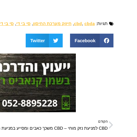
תגיות:
cbda
,
cbd
,
חיזוק מערכת החיסון
,
סי בי די
,
סי בי די
Twitter
Facebook
הקודם
CBD למניעת נזק מוחי – CBD משכך כאבים ומסייע במניעת נזק נוירולוגי