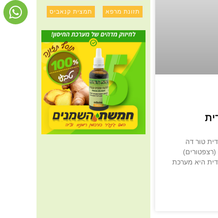
תזונת מרפא
תמצית קנאביס
ית
ית טור דה
 (רצפטורים)
דית היא מערכת