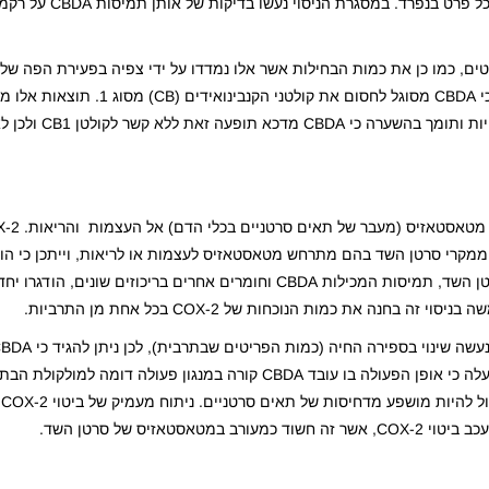
מודע לתנאי הניסוי מדד את כמות אירועי ההק
את כמות ההקאות בפריטים, כמו כן את כמות הבחילות אשר אלו נמדדו על ידי צפיה בפעירת הפה
כתוצאה מהזרקת LiCl וציספלטין. בניסוי ברקמות המוח נצפה כי CBDA מסוגל לח
קיימות סגולות חשובות בכל הנוגע לטיפול בבחילו
נזים (חלבון המבצע שינוי במבנה מולקולות) שמבוטא ב-40% ממקרי סרטן השד בהם מתרחש מטאסטאזיס לעצמות או לריאות, ויי
בצורה פעילה בתהליך זה. בניסוי שנערך בתרביות תאים של סרטן השד, תמיסות המכילות CBDA וחומרים אחרים בריכו
נה את כמות הנוכחות של COX-2 בכל אחת מן התרביות.