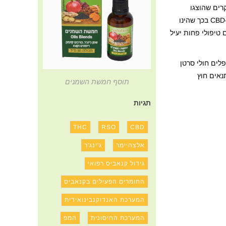
ין CBDA ל-CBD שכן מקורו של CBD הינו מ-CBDA. באותם מחקרים שהוצגו
במאמר זה, נעשה שימוש גם במולקולת CBD כביקורת, שכן CBD הינה מולקולה אשר נחקרה היטב. בטיפול בבחילות והקאות, CBDA נבדל מ-CBD בכך שהינו
CBDA הראה התנגדות נמוכה בהרבה מאשר CBD ולכן נחשב כגורם טיפולי פחות יעיל
לים חולי סרטן
נאים חוץ
תוסף חמשת השמנים
תגיות
THC
RSO
CBD
אלצהיימר
ג'ינג'ר
גידול קנאביס רפואי
החומרים הפעילים בקנאביס
המערכת האנדוקנבינואידית
המערכת החיסונית
המפ