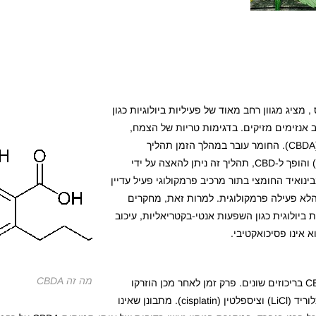
קנאביס , מציג מגוון רחב מאוד של פעיליות ביולוגיות כגון
 אנזימים מזיקים. בדגימות טריות של הצמח,
מרבית ה-CBD מתקיים בצורתו החומצית, חומצה קנבידיולית (CBDA). החומר עובר במהלך הזמן תהליך
קרבוקסילציה (הסרה של קבוצת קרבוקסיל – חמצן צמוד למימן) והופך ל-CBD, תהליך זה ניתן להאצה על ידי
נואיד החומצי בתור מרכיב פרמקולוגי פעיל עדיין
בתור הצורה הלא פעילה פרמקולוגית. למרות זאת, מחקרים
זכות עצמו מציג פעילות ביולוגית כגון השפעות אנטי-בקטריאליות, עיכוב
 אינו פסיכואקטיבי.
מה זה CBDA
בניסוי שנערך בחולדות, הוזרקו לפריטים תמיסות המכילות CBDA בריכוזים שונים. פרק זמן לאחר מכן הוזרקו
לפריטים חומרים מעוררי בחילות והקאות כגון תמיסת ליתיום כלוריד (LiCl) וציספלטין (cisplatin). מתבונן שאינו