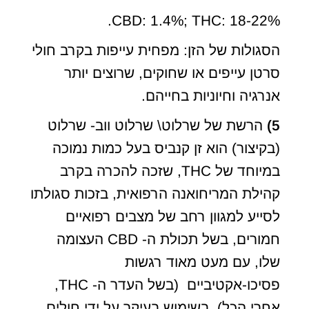
CBD: 1.4%; THC: 18-22%.
הסגולות של הזן: מפחית עייפות בקרב חולי
סרטן עייפים או שחוקים, שרוצים יותר
אנרגיה וחיוניות בחייהם.
5)
הרשת של שרלוט\ שרלוט ווב- שרלוט
(בקיצור) הוא זן קנביס בעל כמות נמוכה
במיוחד של THC, שזכה להכרה בקרב
קהילת המריחואנה הרפואית, בזכות סגולתו
לסייע למגוון רחב של מצבים רפואיים
חמורים, בשל תכולת ה- CBD העצומה
שלו, עם מעט מאוד רגשות
פסיכו-אקטיביים (בשל העדר ה- THC,
אחרי הכל). בשימוש בעיקר על ידי חולים