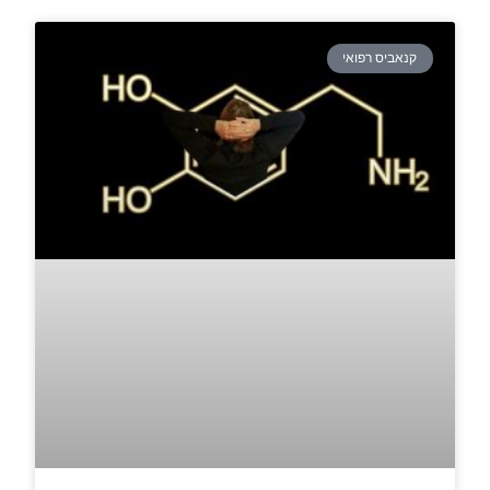
קנאביס רפואי