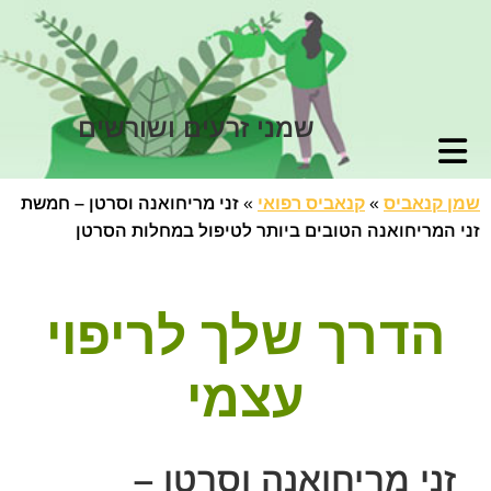
שמני זרעים ושורשים
שמן קנאביס
»
קנאביס רפואי
»
זני מריחואנה וסרטן – חמשת
זני המריחואנה הטובים ביותר לטיפול במחלות הסרטן
הדרך שלך לריפוי
עצמי
זני מריחואנה וסרטן –