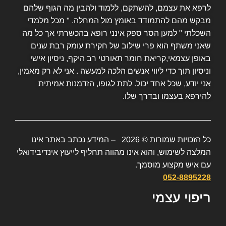
לרפא את עצמם, להשתקם, ללמוד ולהבין מה הגוף שלהם
מבקש מהם להתמודד באומץ מול המחלה. " מכל מלמדי
השכלתי " למען הסר ספק אינני רופא בהכשרתי אך כל מה
שאני משתף הוא פרי שילוב של חקירת עומק רבת שנים
באופן עצמאי,קריאת חומר תאורטי רב היקף, ניסיון אישי
וניסיון תוך כדי ליווי אנשים הלכה למעשה . אני לא רק מאמין,
אני יודע, שכל אחד יכול. לתת לגופו, הזדמנות אמיתית
להירפא בעצמו ובדרך שלו.
כל הזכויות שמורות © 2026 – המידע נכתב באתר אינו
המלצה לשימוש, והוא אינו מהווה תחליף לייעוץ אינדיבידואלי
עם איש מקצוע מוסמך.
052-8895228
ריפוי עצמי