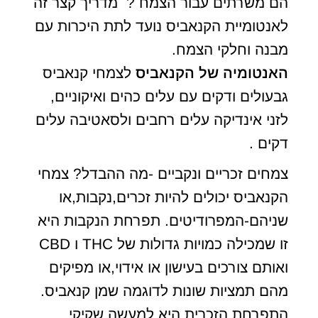
הם משרתים עבור הצמח ? מדריך קצר זה
לאנטומיית הקנאביס נועד לתת היכרות עם
מבנה וחלקי הצמח.
האנטומיה של הקנאביס
לצמחי קנאביס
גבעולים ודקים עם עלים כהים ואיקוניים,
לזני אינדיקה עלים רחבים ולסאטיבה עלים
דקים .
צמחים זכריים ונקביים -מה ההבדל? צמחי
הקנאביס יכולים להיות זכרים,נקבות,או
שניהם-המפרודיטים. תפרחת הנקבות היא
זו שמכילה כמויות גדולות של THC ו CBD
ואותם צורכים בעישון או אידוי,או מפיקים
מהם תמציות שונות לדוגמה שמן קנאביס.
התפרחת הזכרית היא למעשה שקיקי