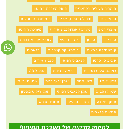
חומרים פעילים בקנאביס
חיזוק מערכת החיסון
טי אייץ סי
טיפול בשמן קנאביס
כימותרפיה טבעית
מוצרי המפ
מערכת אנדוקנבינואידית
מערכת החיסון
סי בי די
סרטן
צמחי מרפא
קוסמטיקה אורגנית
קוסמטיקה טבעית
קוסמטיקת קנאביס
קנאביס
קנאביס וסרטן
קנאביס רפואי
קנבינואידים
רפואה אלטרנטיבית
רפואה טבעית
שמן CBD
שמן RSO
שמן המפ
שמן זרעי המפ
שמן סי בי די
שמן קנאביס
שמן קנאביס רפואי
שמן ריק סימפסון
תוסף תזונה
תזונה טבעית
תזונת מרפא
תמצית קנאביס