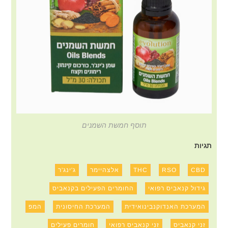
תוסף חמשת השמנים
תגיות
CBD
RSO
THC
אלצהיימר
ג'ינג'ר
גידול קנאביס רפואי
החומרים הפעילים בקנאביס
המערכת האנדוקנבינואידית
המערכת החיסונית
המפ
זני קנאביס
זני קנאביס רפואי
חומרים פעילים