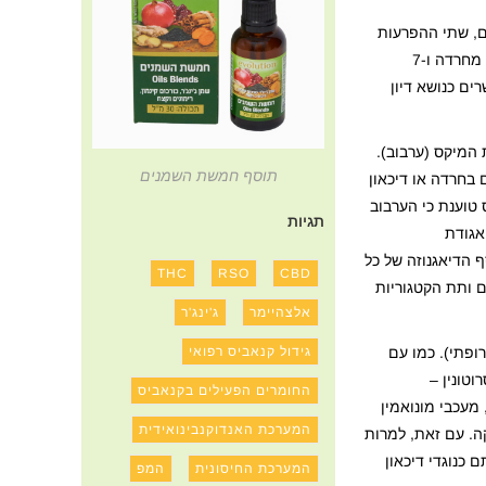
ים, שתי ההפרעות
אינן נפרדות ולרוב מתקיימות בו זמנית במידה מסויימת באותו המטופל. תוצאותיו של סיקור קלאסי שכלל 10 מחקרים של מטופלים הסובלים מחרדה ו-7
יכאון נאשרים כנושא דיון
המיקס (ערבוב).
תוסף חמשת השמנים
 בחרדה או דיכאון
 טוענת כי הערבוב
תגיות
ידי אגודת
 הדיאגנוזה של כל
THC
RSO
CBD
ם ותת הקטגוריות
אלצהיימר
ג'ינג'ר
גידול קנאביס רפואי
ופתי). כמו עם
טונין –
החומרים הפעילים בקנאביס
ופות נוגדות דיכאון הכוללות טריציקלים (TCA, קלומיפראמין), מעכבי מונואמין
המערכת האנדוקנבינואידית
 בהפרעות כגון פאניקה. עם זאת, למרות
 כנוגדי דיכאון
המערכת החיסונית
המפ