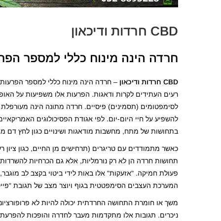
CBD חרדות ודיכאון
חרדה הינה מינוח כללי למספר הפר
CBD
חרדות ודיכאון
– חרדה הינה מינוח כללי למספר הפרעות 
רעים העתידים לקרות ודאגות. הפרעות אלו משפיעות על האופן 
לסימפטומים (תסמינים) פיסיים. חרדה מתונה הינה מעורפלת ו
להשפיע על חיי היום-יום. לפי אגודת הפסיכולוגים האמריקאיים
בתחושות של מתח, מחשבות מודאגות ושינויים כגון לחץ דם מוג
כאשר מתמודדים עם טריגרים (תרחישים מן החיים, כגון ציון רע 
תחושות חרדה הן לא רק נורמליות, אלא גם הכרחיות להשרדות
פעולת חמיקה. "אזעקות" אלו באות לידי ביטוי בקצב לב מוגבר, 
המערכת העצבים הסימפטטית בגוף ויוצר מצב של תגובת "פייט אור פלייט" (Fight or Flight – להלחם או לברוח). בכך הגוף מוכן 
משך או חומרת התחושה החרדתית יכולה להיות לא פרופורציונלי
ניכרים. תגובות אלו מתקדמות מעבר לחדרה והופכות להפרעת