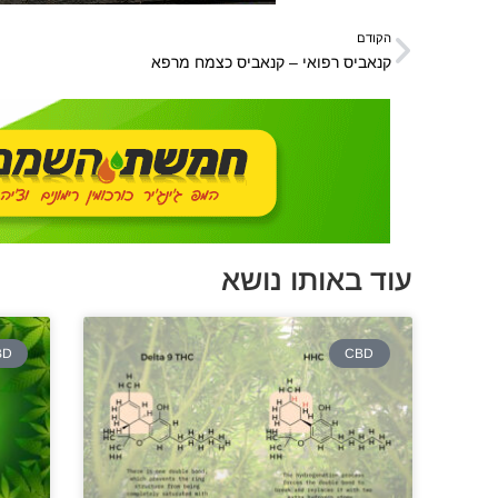
הקודם
קנאביס רפואי – קנאביס כצמח מרפא
עוד באותו נושא
BD
CBD