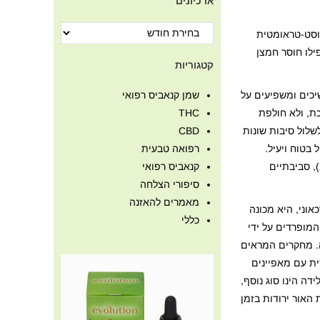
ארכיונים
רעת דחק פוסט-טראומטית
ילו חוסר חמצן
קטגוריות
יכים ומשפיעים על
שמן קנאביס רפואי
כת, ולא חולפת
THC
שלול סיבות שונות
CBD
בטוח ויעיל.
רפואה טבעית
), סביבתיים
קנאביס רפואי
סיפורי הצלחה
מאמרים להאזנה
אוני, היא מכונה
כללי
המופרדים על ידי
ה. מחקרים המראים
רית עם מאפיינים
דה הינו סוג נוסף,
 האור ירודות בזמן