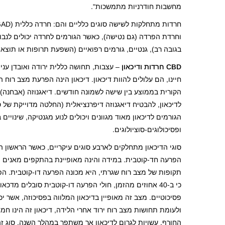
מחשבות חודרניות מתמשכות".
וחרדת הפרדה (גם נטישה), כאשר הגורמים לחרדה יכולים לנבוע 
בגובה רב), גנטיים, גורמים רפואיים (השפעת תרופות או תוצ
CBD
חרדות ודיכאון
– עצבות, תחושה כללית ירודה ואובדן עני
חיינו, הם עלולים להוות דיכאון. דיכאון הינה הפרעת מצב רוח
הקורית בממוצע בין שישה לשמונה חודשים. דיאגנוזה (אבחנה)
לדיכאון, להבטיח דיאגנוזה דיפרנציאלית (החלטה מדוייקת של 
הגורמים לדיכאון מאוד מגוונים ויכולים לנוע מגנטיקה, שינויי
ופסיכולוגים-סוציולוגים.
סוגי הדיכאון מתחלקים לארבע סוגים עיקריים, כאשר הראשון הי
הפרעה חד-קוטבית. במידה והינה מאופיינת בהתקפים מאנים (שג
תקופות של מצב רוח שגרתי, היא מכונה הפרעה דו-קוטבית. ה
כי ב-40 אחוזים מהזמן, חולי הפרעה דו-קוטבית סובלים מ
פסיכוטיים. מצב זה מאופיין בדיכאון המלווה בפסיכוזה, אשר יכ
ולעומת תחושות מצב רוח ירוד אחרי הלידה, דיכאון זה הינו חמור 
החורף, עשויות לגרום לדיכאון אך משתפר במהלך השנה. סוג ז