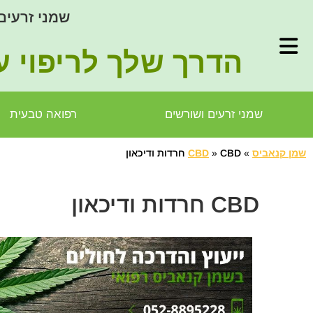
שמני זרעים
הדרך שלך לריפוי ע
שמני זרעים ושורשים
רפואה טבעית
שמן קנאביס
»
CBD חרדות ודיכאון
»
CBD
CBD חרדות ודיכאון