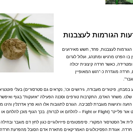
עות הגורמות לעצבנות
הגורמות לעצבנות, פחד, חשש מאירועים
בו הפרט מרגיש ומתנהג, ועלול לגרום
מטרידה, כאשר חרדה קיצונית יכולה
, חרדה מוגדרת כ-"רגש המאופיין
בר".
במבחן, פיטורים מעבודה, גירושים וכו', נקראים גם סטרסורים) בעלי פוטנציא
 שלנו. משחר האדם, התקרבות טורפים וסכנה הפעילה "אזעקות" בגוף ואיפשר
הזעה ורגישות מוגברת לסביבה. הגורם לתגובות אלו הוא פרץ אדרנלין והינו מו
להלחם או לברוח מהסיטואציה.
ת אל הסטרסור המקורי. סימפטומים פיזיולוגיים כגון לחץ דם מוגבר ובחילה 
 חרדה. אגודת הפסיכולוגים האמריקאים מתארת אדם הסובל מהפרעת חרדה כ