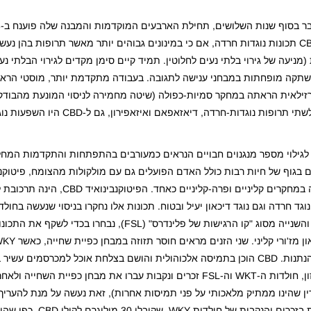
השמונים המוקדמות, מספר קבוצות מחקר נפרדות גילו כי ל-CBD תכונות נוגדות חרדה, אם כי במינונים גבוהים יותר מאשר תרופו
ר למידת הימנעות (מניעה של גירוי בלתי נעים לחלוטין. תמיד קיים סימן מקדים לגירוי הבלתי
זילאית הראתה במחקר סמיות-כפולה (שיטה מחמירה לניסוי המונעת מהבודק 
מטרת הניסוי ומרכיביו) בסימולצית עמידה מול קהל, כי בנוסף לשתי תרו
 לגילוי מספר מנגנוים חבויים הנראים כמעורבים בהתפתחות והתקדמות המחל
ם בגוף של חיות רבות כולל האדם הפועלים גם עם מולקולות מהצומח, פיטוקנב
מולקולות המיוצרות בגוף עצמו, אנדוקנבינואידים) לדיכאון נבנה במחקרים קליניים 
ח הקנאביס. עדויות הצטברו על כך כי CBD כגורם נוגד חרדה וגם נוגד דיכאון יעיל ובטוח. תכונות אלו נחקרו בניסוי שנע
דיכאון. שתי קבוצות חולדות, אחת מסוג "וויטסר-קיוטו" (WKY) והשנייה מסוג "קו הרגישות של פלינדרס" (
מראים בנוסף התנהגויות דמויות קו-מורבידיות לחרדה וחוסר נהנתנות. CBD הוכן בתמיסה אלכוהולית והושם בצלחת אוכל ל
צרכו את האוכל ללא צורך בכפייה, ולאחר שעתיים מצריכת המזון, חולדות ה-WKT וה-FSL זכרים ונקבות עברו את 
ן שהינו ממתיק מלאכותי על פני תמיסות אחרות), זאת נעשה על מנת להערי
ההתנהגותיות של הסם. CBD הראה השפעות מגבירות נה