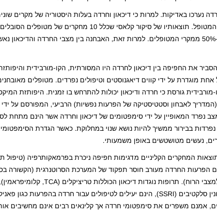
דה נערכו באדיקות. למרות כי דיכאון וחרדה בעלות היסטוריה של מקרים שונ
מחקרים הסובלים מדיכאון מצא כי התנאים מתקיימים יחדיו ב-50% ממקרי המטופלים. למרות זאת, האבחנה בין מצבי החרדה והד
יר את החפיפה בין דיכאון לחרדה היו המסורתית, הקו-מורבידית והיפותזת 
אחת מוגדרת על ידי קווים דיאגנוסטים וטיפולים נפרדים. מטופלים מאובחנים
-מורבידית גורסת כי חרדה ודיכאון יכולות להתרחש בו זמנית. היפותזת המיקס
ין חרדה לדיכאון מייצג הפרעה ייחודית ונבדלת. ספר ה-DSM (המדריך לאבחון וסטטיסטיקה של הפרעות נפשיות) הרביעי, המפורסם על 
ב נפרד המאופיין על ידי סימפטומים של דיכאון וחרדה אשר הינם מתחת לסף
ת נפרדות בבירור ממשיך להיות נושא שנוי במחלוקת. כאשר הגדרת הסימפטומי
ורים, נעשים מטושטשים באופן משמעותי.
 תוצאות המחקרים הקליניים מדגימות חפיפה ניכרת בפרמאקותרפיה (טיפול תר
ום הפרעות החרדה מעורב חוסר תפקוד של המערכת הסרוטנרגית (הקשורה בסרו
ניורוטרנסמיטור בעל תפקיד ראשי בתחושות ורגשות הקשורות למצבי הרוח). תר
אוקסידאז (MAOI) ובעשורים האחרונים גם מעכבי צריכת סרוטונין סלקטיבים (SSRI), הינם יעילים לטיפולים עבור חרדה
ינים, אמנם משפרים את סימפטומי חרדה אך קלינאים רבים אינם מחשיבים אותם