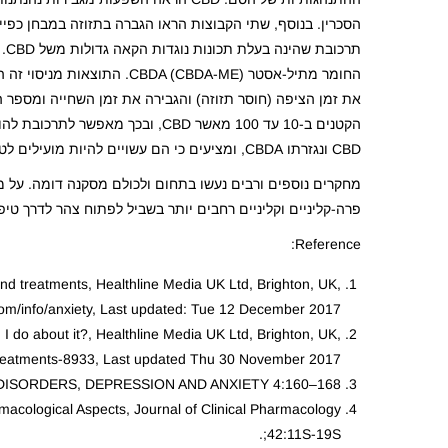
הקטנים ב-10 עד 100 מאשר CBD, וב
CBD ונגזרתו CBDA, ומציעים כי הם עשויים להיות מועילים לטיפול קליני בדיכאון ומצבים אחרים הכוללים חוסר אונים וחוסר נהנתנות.
פרה-קליניים וקליניים רחבים יותר בשביל לפתוח צהר לדרך טיפ
Reference:
d treatments, Healthline Media UK Ltd, Brighton, UK,
om/info/anxiety, Last updated: Tue 12 December 2017.
 do about it?, Healthline Media UK Ltd, Brighton, UK,
reatments-8933, Last updated Thu 30 November 2017.
ISORDERS, DEPRESSION AND ANXIETY 4:160–168.
macological Aspects, Journal of Clinical Pharmacology
;42:11S-19S.