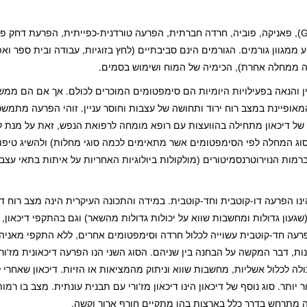
חרדות מתחלקות לשישה סוגים כלליים והם: חרדה כללית (GAD), פאניקה, פוביה, חרדה חברתית, הפרעה טורדנית-כפייתית, הפ
ממגוון גורמים. הגורמים הינם סביבתיים (לחץ בזוגיות, עבודה ובית ספר ואפ
אה ממחלה אחרת), הכימיה של המוח ושימוש בסמים.
ין והנאה בפעילויות היומיות הם סימפטומים המוכרים לכולם. אך אם הם ממש
 המאופיינת במצב רוח ירוד ותחושה של עצבות וחוסר עניין. זוהי הפרעה מתמש
 של דיכאון מתחילה בהוועצות עם רופא מומחה לרפואת הנפש, זאת על מנת ל
סוג המחלה לפי הסימפטומים אשר מתאימים לכמה סוגי מחלות) ולהשיג טיפול 
ם ברמות הנוירוטרנסמיטורים (מולקולות ביולוגיות האחריות על איתות בתאי עצב
נו הפרעה דו-קוטבית וחד-קוטבית. במידה והתכונה העיקרית הינה מצב רוח דכ
עון גדולות ומחשבות שווא על יכולות גדולות מהשאר) וגם בהתקפי דיכאון, 
פרעה חד-קוטבית עשוייה לכלול חרדה וסימפטומים אחרים, ללא התקפי מאני
דכאונות, דבר המקשה על הבחנה בין שניהם. הסוג השני הנו הפרעה דיכאונית מז'ו
ולה לכלול אשליות, מחשבות שווא וניתוק מהמציאות או הזיות. דיכאון שאחרי לי
יותר. סוג נוסף של דיכאון הינו דיכאון מז'ורי עם תבנית עונתית. מצב בו רמות
ה מתרחש בדרך כלל בארצות בהן מתקיים חורף ארוך וקשה.