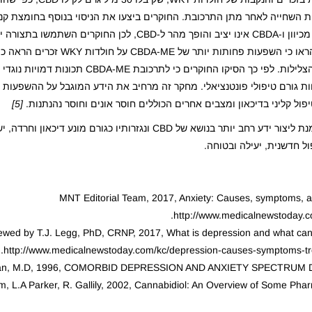
תרכובת שהינה בעלת תכונות נוגדות הקאה גדולות משל CBD. מכיוון ו-CBDA אינו יציב והופך מהר ל-CBD, ל
החומר מתיל-אסטר CBDA (CBDA-ME). התוצאות מניסוי זה הראו כי ה
את זמן הציפה (חוסר תזוזה) והגבירה את זמן השחייה ומספר הצלילות. לפי כך הסיקו החוק
כך מאפשר לתרכובת להוות גורם טיפולי פונטנציאלי. מחקר זה מרחיב את הידע המוגבל על ההשפע
[5]
מחקרים נוספים ורבים נעשו בתחום ולכולם מסקנה דומה. על מנת ליצור ידע רחב יותר בנושא של CBD ונגזרותי
ול חדשנית, יעילה ובטוחה.
MNT Editorial Team, 2017, Anxiety: Causes, symptoms, an
http://www.medicalnewstoday.c
ewed by T.J. Legg, PhD, CRNP, 2017, What is depression and what can I
http://www.medicalnewstoday.com/kc/depression-causes-symptoms-t
an, M.D, 1996, COMORBID DEPRESSION AND ANXIETY SPECTRUM D
 L.A Parker, R. Gallily, 2002, Cannabidiol: An Overview of Some Phar