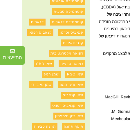
קוסמטיקה אורגנית
הסכרין. בנוסף, שתי הקבוצות הראו הגברה בתזוזה במבחן כפיית השחייה לאחר מתן התרכובת. החוקרים ביצעו את הניסוי בנוסף בחומצת קנבידיאול (CBDA),
קוסמטיקה טבעית
כן החוקרים השתמשו בתצורה יותר יציבה של
שפעות פחותות יותר של CBDA-ME על חולדות WKY זכרים הראה כי התרכובת הורידה
קוסמטיקת קנאביס
קנאביס
רים כי לתרכובת CBDA-ME תכונות דמויות נוגדי דיכאון במינונים
קנאביס וסרטן
קנאביס רפואי
ות הנוגדות דיכאון של
קנבינואידים
ו כגורם מונע דיכאון וחרדה, יש לבצע מחקרים
רפואה אלטרנטיבית
התייעצות
רפואה טבעית
שמן CBD
שמן RSO
שמן המפ
שמן זרעי המפ
שמן סי בי די
שמן קנאביס
MacGill, Revi
שמן קנאביס רפואי
M. Gorm
שמן ריק סימפסון
Mechoulam,
תוסף תזונה
תזונה טבעית