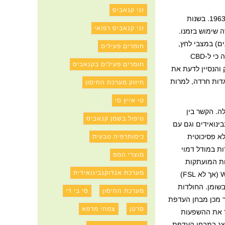
זני קנאביס
– תרכובת הקנאבידיאול (CBD) הופרדה כבר בסוף שנות השלושים, תחילת הארבעים המוקדמות והמבנה שלה פוענח ב-1963. בשנות
זני קנאביס רפואי
ת בהן נעשה שימוש בזמנו.
 נעים) במצבי לחץ,
חומרים פעילים
מקטין התרחשות של כיבי קיבה הנגרמים מלחץ ויוצר תגובות השתקה מופחתות במבחני ענישה לתגובה. בעבודה מתקדמת יותר, מוסטי הראה כי ל-CBD
חומרים פעילים בקנאביס
והנסיין לדעת את
פות נוגדות-חרדה, דיאזאפאם ואיזאפירון, גם ל-CBD היו השפעות נוגדות חרדה, למרות
חיזוק מערכת החיסון
טי אייץ סי
ה. הקשר בין
טיפול בשמן קנאביס
ינואידים וגם עם
ופרה-קליניים כאחד. הפיטוקנבינואיד CBD, הינה תרכובת לא פסיכוטית
כימותרפיה טבעית
שה בחולדות במודל דמוי
מוצרי המפ
FSL), נבחרו בכדי לשקף את התכונות המועתקות
מערכת אנדוקנבינואידית
מהסימפטומים הפיוזיולוגים והפסיכולוגים המצויים לרוב בדיכאון מז'ורי קליני. שני הזנים מראים חוסר תזוזה במבחן כפיית שחייה, כאשר WKY (אך לא FSL)
מכרסמים עשיר בשומן. החולדות
מערכת החיסון
סי בי די
מבחן כפיית השחייה ולאחר מכן מבחן העדפת
סרטן
צמחי מרפא
ך את ההשפעות
נתנות בזכרים והנקבות של חולדות WKY, שקיבלו 30 מיליגרם לקילו CBD, כפי שהוצג במבחן העדפת