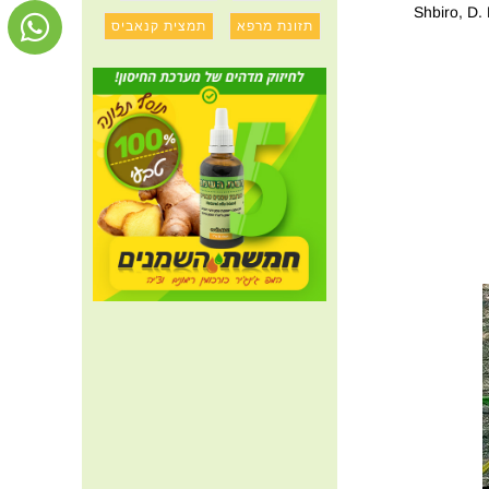
Shbiro, D.
תזונת מרפא
תמצית קנאביס