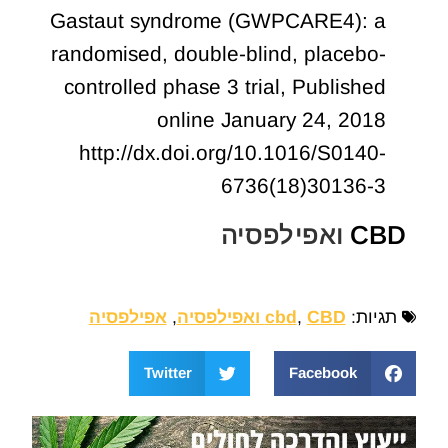
Gastaut syndrome (GWPCARE4): a
randomised, double-blind, placebo-
controlled phase 3 trial, Published
online January 24, 2018
http://dx.doi.org/10.1016/S0140-
6736(18)30136-3
CBD
ואפילפסיה
תגיות:
CBD ואפילפסיה
,
cbd
,
אפילפסיה
Twitter
Facebook