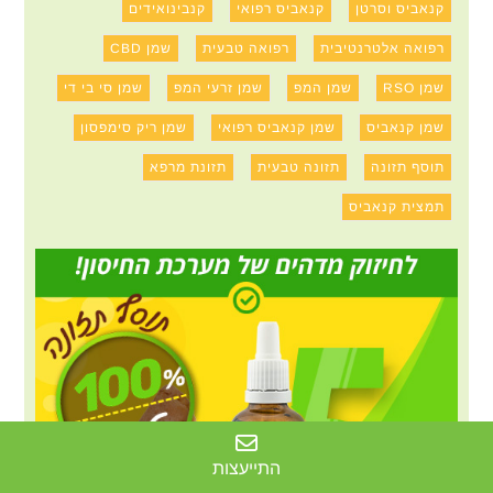
קנאביס וסרטן
קנאביס רפואי
קנבינואידים
רפואה אלטרנטיבית
רפואה טבעית
שמן CBD
שמן RSO
שמן המפ
שמן זרעי המפ
שמן סי בי די
שמן קנאביס
שמן קנאביס רפואי
שמן ריק סימפסון
תוסף תזונה
תזונה טבעית
תזונת מרפא
תמצית קנאביס
התייעצות