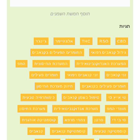
תוסף חמשת השמנים
תגיות
CBD
RSO
THC
אלצהיימר
ג'ינג'ר
גידול קנאביס רפואי
החומרים הפעילים בקנאביס
המערכת האנדוקנבינואידית
המערכת החיסונית
המפ
זני קנאביס
זני קנאביס רפואי
חומרים פעילים
חומרים פעילים בקנאביס
חיזוק מערכת החיסון
טי אייץ סי
טיפול בשמן קנאביס
כימותרפיה טבעית
מוצרי המפ
מערכת אנדוקנבינואידית
מערכת החיסון
סי בי די
סרטן
צמחי מרפא
קוסמטיקה אורגנית
קוסמטיקה טבעית
קוסמטיקת קנאביס
קנאביס