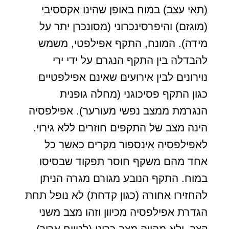
(תאי עצב) במוח באופן שהינו אקססיבי
(מוגזם) והיפרסינכרוני (מסונכרן יתר על
מידה). המונח, התקף אפילפטי, משמש
להבדלה בין התקף הנגרם על ידי ירי
נוירונים לבין אירועים שאינם אפילפטיים
כגון התקף פסיכוגני (מחלה גופנית
הנגרמת ממצב נפשי מעורער). אפילפסיה
הינה מצב של התקפים חוזרים ללא גירוי.
לאפילפסיה אינספור מקרים כאשר כל
אחד מהם משקף חוסר תפקוד שבסיסו
במוח. התקף הנובע מגורם מגרה הניתן
להחזירו אחורה (כגון קדחת) לא נופל תחת
הגדרת אפילפסיה מכיוון וזהו מצב משני
קצר, ולא מהווה מצב כרוני (לטווח ארוך).