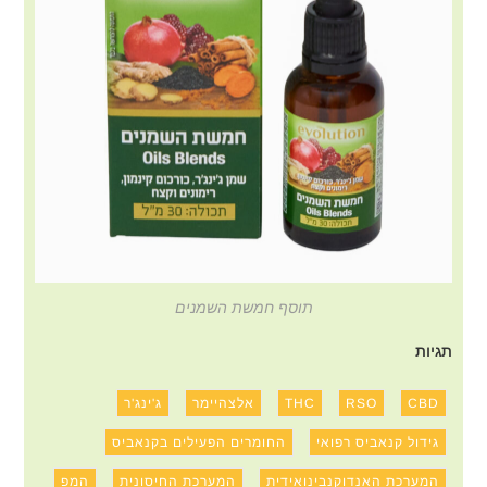
תוסף חמשת השמנים
תגיות
CBD
RSO
THC
אלצהיימר
ג'ינג'ר
גידול קנאביס רפואי
החומרים הפעילים בקנאביס
המערכת האנדוקנבינואידית
המערכת החיסונית
המפ