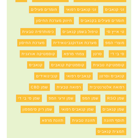
זני קנאביס
זני קנאביס רפואי
חומרים פעילים
חומרים פעילים בקנאביס
חיזוק מערכת החיסון
טי אייץ סי
טיפול בשמן קנאביס
כימותרפיה טבעית
מוצרי המפ
מערכת אנדוקנבינואידית
מערכת החיסון
סי בי די
סרטן
צמחי מרפא
קוסמטיקה אורגנית
קוסמטיקה טבעית
קוסמטיקת קנאביס
קנאביס
קנאביס וסרטן
קנאביס רפואי
קנבינואידים
רפואה אלטרנטיבית
רפואה טבעית
שמן CBD
שמן RSO
שמן המפ
שמן זרעי המפ
שמן סי בי די
שמן קנאביס
שמן קנאביס רפואי
שמן ריק סימפסון
תוסף תזונה
תזונה טבעית
תזונת מרפא
תמצית קנאביס