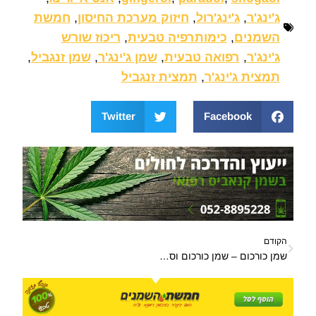
ג'ינג'ר
,
ג'ינג'רול
,
חיזוק מערכת החיסון
,
חמשת
השמנים
,
כימותרפיה טבעית
,
ריכוז שורש
ג'ינג'ר
,
רפואה טבעית
,
שמן ג'ינג'ר
,
שמן זנגביל
,
תמצית ג'ינג'ר
,
תמצית זנגביל
Twitter
Facebook
הקודם
שמן כורכום – שמן כורכום וסגולותיו הרפואיות