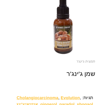
תמצית ג'ינג'ר
שמן ג'ינג'ר
תגיות:
,
Evolution
,
Cholangiocarcinoma
shogaol
,
paradol
,
gingerol
,
אנטיאייג'ינג
,