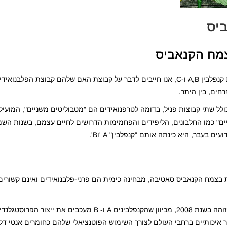
ביס
צמח הקנאביס
לפני שנתחיל לדבר על קבוצת הקנפלבין הכוללת את קנפלבין A,B ו-C, אנו חייבים לדבר על קבוצת האם שלהם קב
חים, בין היתר.
ל ידי עמוד שדרה בן 15 אטומי פחמן הכולל שתי קבוצות פניל, בדומה לטרפנואידים הם "מטבוליטים משניים"
יים" כמו החלבונים, הליפידים והפחמימות הדרושים לחיים עצמם, בשנות השמו
 בעבר, היא כינתה אותם "קנפלבין" A 'וB'.
ר איכותיים ברחבי העולם לצורך השימוש הפוטנציאלי שלהם כחומרים אנטי דל