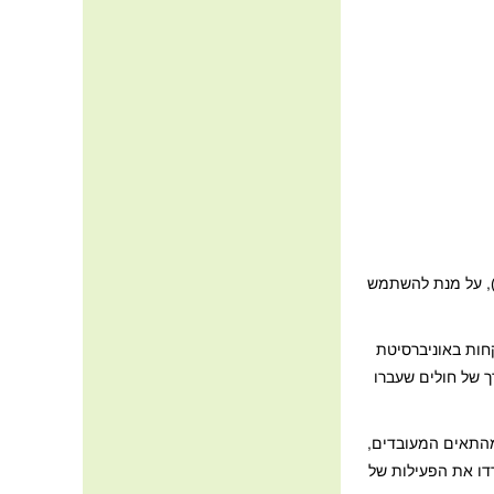
פלבינים נחקרים כעת בזכות הפעילות אנטי דלקתית, ומגדלים באיטליה זרעי קנבוס בעלי תכולת קנפלבין גבוהה במיוחד (כ -2%), על מנת להשתמש
חות באוניברסיטת
ביאלי שעובדו מ מפרקי הברך של חולים שעברו
מהתאים המעובדים,
דו את הפעילות של