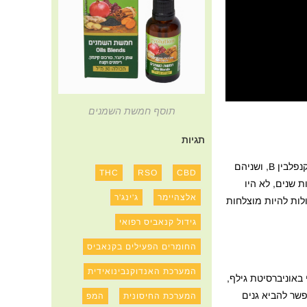
תוסף חמשת השמנים
תגיות
בשנת 1986 החוקרת מרילין בארט מאוניברסיטת לונדון הייתה הראשונה לזהות שני פלבנואידים של קנאביס, המכונים קנפלבין A וקנפלבין B, ושניהם
THC
RSO
CBD
עשרות שנים, לא היו
אלצהיימר
ג'ינג'ר
לות להיות מוצלחות
גידול קנאביס רפואי
החומרים הפעילים בקנאביס
המערכת האנדוקנבינואידית
 באוניברסיטת גילף,
פשר להביא גנים
המערכת החיסונית
המפ