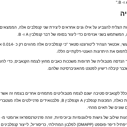
יה
וות הצליח להצביע על אילו גנים אחראים ליצירת שני קנפלבים אלה, הממצא
שתמש בשני אנזימים כדי ליצור בסופו של דבר קנפלבין A ו- B.
עם זאת, חילוץ
תפוס את היתרונות האנטי-דלקתיים הללו.
 הנדסה מטבולית של תרופות משככות כאבים מחוץ לצמח הקנאביס, כדי להשי
 כלל לקנאביס סטיבה ישנם לצמח מטבוליטים מתמחים אחרים בצמח זה אשר 
תורמים לסגולות הרפואית שלו, מחקר זה התמקד בשני תרכובות כאלה, המכונות קנפלבין A וקנפלבין B, פלבנ
ם שונים של תאים מהחי.