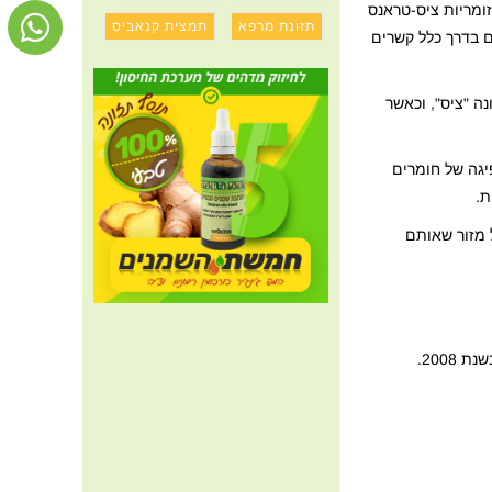
קנפלבינים מבנה CIS ו TRANS, ונסביר: -בכימיה, איזומריות ציס-טראנס
תזונת מרפא
תמצית קנאביס
ם בדרך כלל קשרים
ה "ציס", וכאשר
יגה של חומרים
ת.
 מזור שאותם