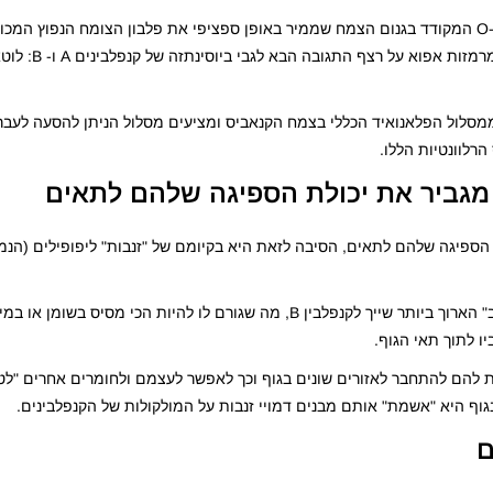
הוכחות נוספות מוצגות לגבי O-methyltransferase (CsOMT21) המקודד בגנום הצמח שממיר באופן ספציפי את פלבון הצומח הנפו
לכריסריסול, ששניהם מצטברים בצמח 
נף ממסלול הפלאנואיד הכללי בצמח הקנאביס ומציעים מסלול הניתן להסעה לעב
הרלוונטיות הללו.
מגביר את יכולת הספיגה שלהם לתאים
 הספיגה שלהם לתאים, הסיבה לזאת היא בקיומם של "זנבות" ליפופילים (הנמ
אותם זנבות קיימים בשלושת הקנפלבינים הידועים לנו אך "הזנב" הארוך ביותר שייך לקנפלבין B, מה שגורם לו להיות הכ
ו לתוך תאי הגוף.
 להם להתחבר לאזורים שונים בגוף וכך לאפשר לעצמם ולחומרים אחרים "לטפ
וף היא "אשמת" אותם מבנים דמויי זנבות על המולקולות של הקנפלבינים.
ם