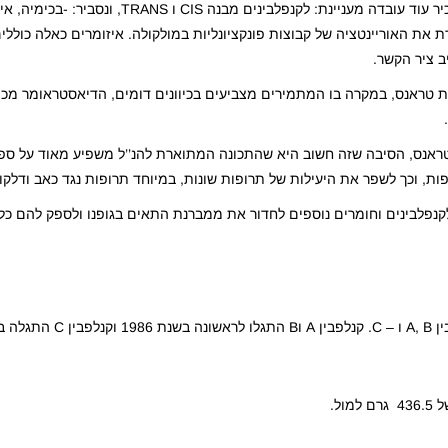
בנוגע למבנה המולקולארי של הקנפלבינים ניתן להזכיר עוד עובדה מעניינת: ל
ת את האוריינטציה של קבוצות פונקציונליות במולקולה. איזומרים כאלה כוללי
ב ציר הקשר.
רת טראנס, במקרה בו המתמירים מצביעים בכיוונים דומים, הדיאסטראומר מכונ
-טראנס, הסיבה שזה חשוב היא שהתכונה המתוארת להנ’’ל משפיע מאוד על ספ
ות, וכך לשפר את היעילות של תרופות שונות, במיוחד תרופות נגד כאב ודלקו
קנפלבינים וחומרים נוספים לחדור את ממברנת התאים בגופנו ולספק להם כל
 2008.