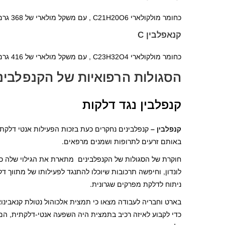
כחומר מולקולארי C21H20O6 , עם משקל מולארי של 368 גרם למול.
קנאפלבין C
כחומר מולקולארי C23H32O4 , עם משקל מולארי של 416 גרם למול.
הסגולות הרפואיות של הקנפלבינ
קנפלבין נגד דלקות
קנפלבין –
באותם זרעים לתרופות ושמנים מרפאים.
חוקרת של הסגולות של הקנפלבינים מתארת את הגילוי שלה כ"פ
ניתוח לדלקת מפרקים שגרונית.
בארט וחבריה לעבודה מצאו כי תמצית אלכוהול נטולת קנאבינ
כדי לקבוע לאיזה רכיב בתמצית היה השפעה אנטי-דלקתית, ה