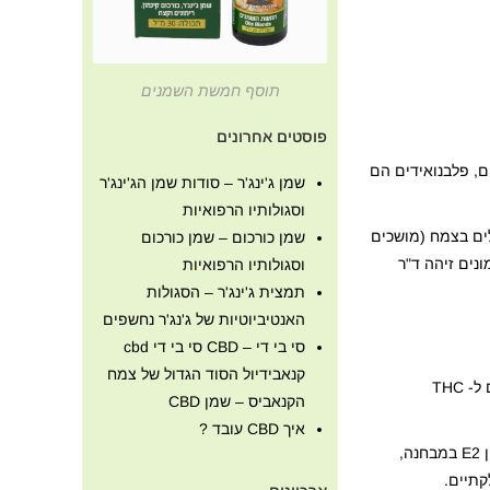
תוסף חמשת השמנים
פוסטים אחרונים
וצת הפלבנואידים, פלבנואידים הם
שמן ג'ינג'ר – סודות שמן הג'ינג'ר
וסגולותיו הרפואיות
, המועילים בצמח (מושכים
שמן כורכום – שמן כורכום
נים זיהה ד"ר
וסגולותיו הרפואיות
תמצית ג'ינג'ר – הסגולות
האנטיביוטיות של ג'נג'ר נחשפים
סי בי די – CBD סי בי די cbd
קנאבידיול הסוד הגדול של צמח
קנפלבינים הם קבוצה של תרכובות כימיות הנמצאות בצמח הקנאביס סאטיבה, מבחינה כימית הם פרני-פלבנואידים ואינם קשורים ל- THC
הקנאביס – שמן CBD
איך CBD עובד ?
הקנפלבינים A ו- B זוהו לראשונה בשנות השמונים, וקנפלבין C זוהה בשנת 2008, מכיוון שהקנפלבינים A ו- B מעכבים את ייצור הפרוסטגלנדין E2 במבחנה,
קתיים.