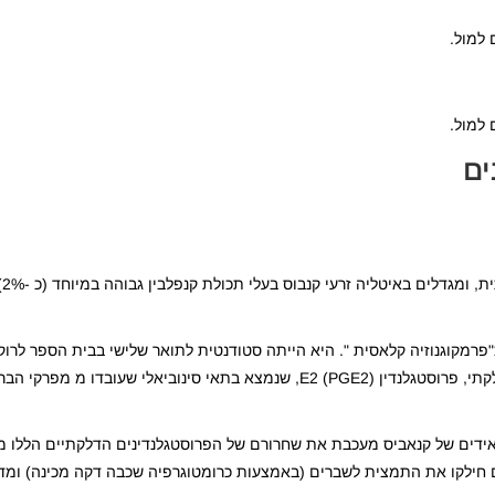
ים
קנ
רמקוגנוזיה קלאסית ". היא הייתה סטודנטית לתואר שלישי בבית הספר לרוק
לונדון, וחיפשה תרכובות שיוכלו להתנגד לפעילותו של מתווך דלקתי, פרוסטגלנדין E2 (PGE2), שנמצא בתאי סינו
ואידים של קנאביס מעכבת את שחרורם של הפרוסטגלנדינים הדלקתיים הללו 
ם חילקו את התמצית לשברים (באמצעות כרומטוגרפיה שכבה דקה מכינה) ומד