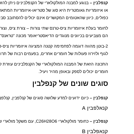
קנפלבין –
או איזומריות גאומטרית היא סוג של סטריאו-איזומריות המתאר
כפולים, כיוון שהאטומים המקושרים אינם יכולים להסתובב סבי
לחומר בעלת איזומריות ציס-טרנס שתי צורות – צורת ציס, וצו
הם מצביעים בכיוונים מנוגדים הדיאסטריאומר מכונה "טראנס".
2-בוטן מהווה דוגמה לפחמימה קטנה המציגה איזומריות ציס
לגוף ולזירוז פעולות של חומרים אחרים, בפעמים רבות של תרופ
התכונה הזאת של המבנה המולקולארי של הקנפלבינים עוזרת ל
חומרים יכולים לספק ובאופן מהיר ויעיל.
סוגים שונים של קנפלבין
קנפלבין –
כיום ידועים למדע שלושה סוגים של קנלפבין, קנלפבין A, B ו – C. קנלפבין A וB התגלו לראשונה בשנת 1986 וקנלפבין C התגלה בשנת
קנאלפבין A
קנפלבין –
כחומר מולקולארי C26H28O6, עם משקל מולארי של 436.5 גרם למול.
קנאפלבין B