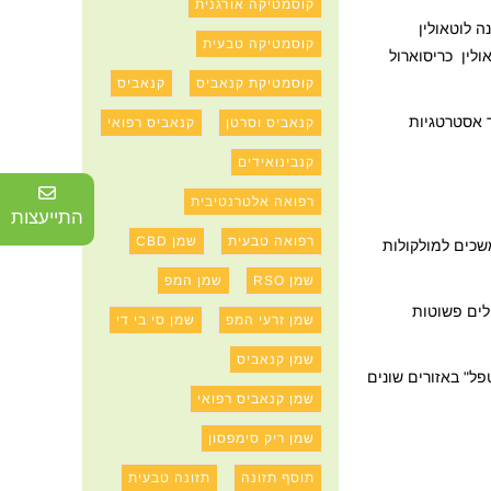
קוסמטיקה אורגנית
ץ המכונה לוטאולין
קוסמטיקה טבעית
הקנאביס, תוצאות אלו מרמזות אפוא על רצף התגובה הבא לגבי ביוסינתזה של קנפלבינים A ו- B: לוטאולין כריסוארול
קוסמטיקת קנאביס
קנאביס
ר אסטרטגיות
קנאביס וסרטן
קנאביס רפואי
קנבינואידים
רפואה אלטרנטיבית
התייעצות
רפואה טבעית
שמן CBD
שכים למולקולות
שמן RSO
שמן המפ
י מסיס בשומן או במילים פשוטות
שמן זרעי המפ
שמן סי בי די
שמן קנאביס
ל" באזורים שונים
שמן קנאביס רפואי
שמן ריק סימפסון
תוסף תזונה
תזונה טבעית