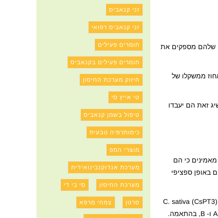
זני קנאביס
זני קנאביס רפואי
חומרים פעילים
ים שלהם מספקים את
חומרים פעילים בקנאביס
 וטיהור של תרכובות אלה מצמח קנאביס אינו מעשי, אכטאר הצהיר ל"טורונטו סטאר "כי קנפלבינים אלה מהווים רק כ -0.014 אחוז ממשקלו של
חיזוק מערכת החיסון
טי אייץ סי
ג זאת הם יעבדו
טיפול בשמן קנאביס
כימותרפיה טבעית
מוצרי המפ
מאמינים כי הם
מערכת אנדוקנבינואידית
ואידים פרניילטים אלה מצטברים באופן ספציפי
מערכת החיסון
סי בי די
עם זאת, כמעט שום דבר לא ידוע על הביוסינתזה שלהם, באמצעות שילוב של גישות פילוגנומיות וביוכימיות, זוהה פרניטרנספראז ארומטי מ- C. sativa (CsPT3)
סרטן
צמחי מרפא