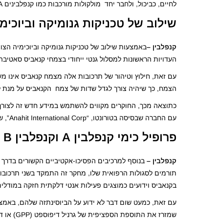
לחיים, כביכול, ולחבר יחד מולקולות מורכבות כמו קנפלבינים A ו- B."
שילוב של טכניקות גנומיקה וביוכימ
קנפלבין –
באמצעות שילוב של טכניקות גנומיקה וביוכימיה הצ
העדויות הראשונות למסלול גנטי ייחודי בצמחי קנאביס סאטיבה, המ
הצמח, כך שיהיה צורך לגדל שדות של צמח הקנאביס על מנת ל
כתוצאה מכך, החוקרים מקווים להשתמש במידע חדש זה לצורך
עם החברה שבסיסה בטורונטו, “Anahit International Corp”, שכבר קיבלה רישיון לפטנט מהאוניברסיטה שלהם.
פרופיל כימי קנפלבין A וקנפלבין B
קנפלבין –
בנוסף למרכיבים הפסיכו-אקטיביים הקשורים בדרך
בקנאביס וידועים כמוצגים פעילות אנטי דלקתית חזקה במודלי
שמזרז את התוספת הספציפית של גרניל דיפוספט (GPP) או דיפתיל-דיפר-פוספט (DMAPP) לפלבון המתילתי, כריסוריול, לייצור קנפלבינים A ו- B, בהתאמה.