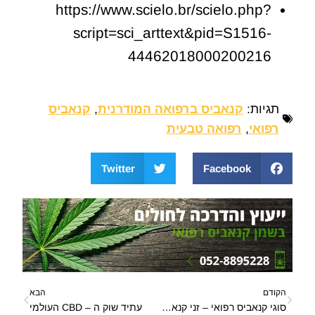
https://www.scielo.br/scielo.php?
script=sci_arttext&pid=S1516-
44462018000200216
תגיות:
קנאביס ברפואה המודרנית
,
קנאביס
רפואי
,
רפואה טבעית
Twitter
Facebook
הקודם
הבא
סוגי קנאביס רפואי – זני קנאביס סוגי קנאביס רפואי בישראל
עתיד שוק ה – CBD העולמי