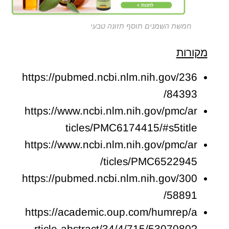
חמשת השמנים תוסף תזונה טבעי
מקורות
https://pubmed.ncbi.nlm.nih.gov/236
84393/
https://www.ncbi.nlm.nih.gov/pmc/ar
ticles/PMC6174415/#s5title
https://www.ncbi.nlm.nih.gov/pmc/ar
ticles/PMC6522945/
https://pubmed.ncbi.nlm.nih.gov/300
58891/
https://academic.oup.com/humrep/a
rticle-abstract/34/4/715/5307080?