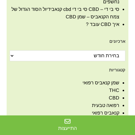
נחשפים
סי בי די – CBD סי בי די cbd קנאבידיול הסוד הגדול של
צמח הקנאביס – שמן CBD
איך CBD עובד ?
ארכיונים
קטגוריות
שמן קנאביס רפואי
THC
CBD
רפואה טבעית
קנאביס רפואי
סיפורי הצלחה
מאמרים להאזנה
התייעצות