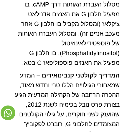
מסלול העברת האותות דרך cAMP, בו
מפעיל חלבון G את האנזים אדנילאט
ציקלאז (ומסלול מקביל בו חלבון G אחר
מעכב אנזים זה), ומסלול העברת האותות
של פוספטידילאינוזיטול
(Phosphatidylinositol), בו חלבון G
מפעיל את האנזים פוספוליפאז C בטא.
המדריך לקולטני קנבינואידים –
המדע
שמאחורי הגילויים הללו טרי וחדש מאוד,
ההכרה הרחבה של הקהילה המדעית הגיע
בצורת פרס נובל בכימיה לשנת 2012,
שהוענק לשני חוקרים, על גילוי הקולטנים
המצומדים לחלבוני G, רוברט לפקוביץ'