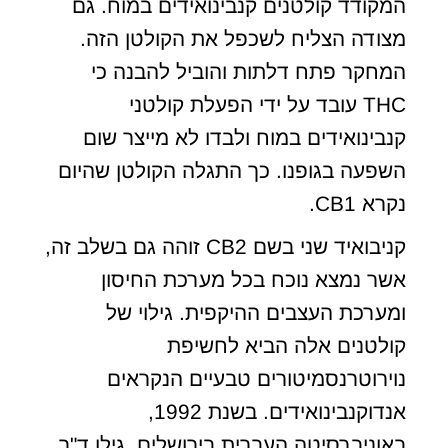
המקודד קולטנים קנבינואידים במוח. גם
מצודה הצליח לשכפל את הקולטן הזה.
המחקר פתח דלתות והוביל להבנה כי
THC עובד על ידי הפעלת קולטני
קנבינואידים במוח ולבדו לא מייצר שום
השפעה בגופנו. כך התגלה הקולטן שהיום
נקרא CB1.
קניבואיד שני בשם CB2 זוהה גם בשלב זה,
אשר נמצא נוכח בכל מערכת החיסון
ומערכת העצבים ההיקפית. גילוי של
קולטנים אלה הביא לחשיפת
נוירוטרנסמיטורים טבעיים הנקראים
אנדוקנבינואידים. בשנת 1992,
באוניברסיטה העברית בירושלים, גילו ד"ר