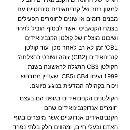
למגוון רחב של קנבינואידים סינתטיים עם
מבנים דומים או שונים לחומרים הפעילים
בצמח הקנאביס, אשר לבסוף הוביל לזיהוי
ושיבוט מוצלח של קולטן הקנבינואידים
CB1' זמן לא רב לאחר מכן, עוד קולטן
קנבינואידים (CB2) זוהה ושובט בהצלחה'
הקולטן CB3 התגלה לראשונה בשנת
1999 ועימו CB4 וCB5 שעדיין מתרחש
ויכוח בקהילה המדעית בנוגע סיווגם.
הקולטנים הקניבואידים בגופנו הם בעצם
חומרים אנדוקנבינואידים שהם
הקנבינואידים אנדוגניים אשר מיוצרים בגוף
האדם ובעלי חיים, ומהווים חלק בלתי נפרד