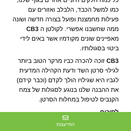
כמו למשל הכבד, הלבלב ואזורים עם
פעילות מחמצנת ופועל בצורה חדשה ושונה
ממה שחשבנו אפשרי. לקולטן ה
CB3
מאפיינים שונים מקודמיו אשר באים לידי
ביטוי בסגולותיו.
CB3
זוכה להכרה כביו מרקר הטוב ביותר
לגילוי סרטן השד ודעת הקהילה המדעית
לגביו היא שגילויו הולך לקדם (וכבר קידם)
את ההבנה שלנו בנוגע לסגולות של צמח
הקנביס לטיפול במחלות הסרטן.
לסיכום
המדריך לקולטני קנבינואידים –
התייעצות