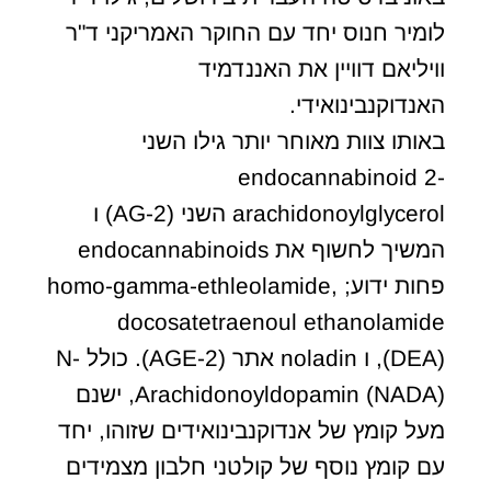
לומיר חנוס יחד עם החוקר האמריקני ד"ר
וויליאם דוויין את האננדמיד
האנדוקנבינואידי.
באותו צוות מאוחר יותר גילו השני
endocannabinoid 2-
arachidonoylglycerol השני (2-AG) ו
המשיך לחשוף את endocannabinoids
פחות ידוע; homo-gamma-ethleolamide,
docosatetraenoul ethanolamide
(DEA), ו noladin אתר (2-AGE). כולל N-
Arachidonoyldopamin (NADA), ישנם
מעל קומץ של אנדוקנבינואידים שזוהו, יחד
עם קומץ נוסף של קולטני חלבון מצמידים